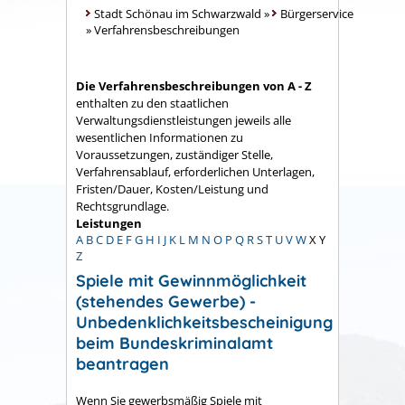
Stadt Schönau im Schwarzwald
»
Bürgerservice
»
Verfahrensbeschreibungen
Die Verfahrensbeschreibungen von A - Z
enthalten zu den staatlichen
Verwaltungsdienstleistungen jeweils alle
wesentlichen Informationen zu
Voraussetzungen, zuständiger Stelle,
Verfahrensablauf, erforderlichen Unterlagen,
Fristen/Dauer, Kosten/Leistung und
Rechtsgrundlage.
Leistungen
A
B
C
D
E
F
G
H
I
J
K
L
M
N
O
P
Q
R
S
T
U
V
W
X
Y
Z
Spiele mit Gewinnmöglichkeit
(stehendes Gewerbe) -
Unbedenklichkeitsbescheinigung
beim Bundeskriminalamt
beantragen
Wenn Sie gewerbsmäßig Spiele mit