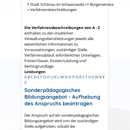
Stadt Schönau im Schwarzwald
»
Bürgerservice
»
Verfahrensbeschreibungen
Die Verfahrensbeschreibungen von A - Z
enthalten zu den staatlichen
Verwaltungsdienstleistungen jeweils alle
wesentlichen Informationen zu
Voraussetzungen, zuständiger Stelle,
Verfahrensablauf, erforderlichen Unterlagen,
Fristen/Dauer, Kosten/Leistung und
Rechtsgrundlage.
Leistungen
A
B
C
D
E
F
G
H
I
J
K
L
M
N
O
P
Q
R
S
T
U
V
W
X
Y
Z
Sonderpädagogisches
Bildungsangebot - Aufhebung
des Anspruchs beantragen
Der Anspruch auf ein sonderpädagogisches
Bildungsangebot wird von der zuständigen
Stelle aufgehoben, sobald die