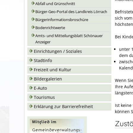
Abfall und Grünschnitt
Befristet
Bürger-Geo-Portal des Landkreis Lörrach
sich vom
Bürgerinformationsbroschüre
höchsten
Bodenrichtwerte
Amts- und Mitteilungsblatt Schönauer
Bei Kind
Anzeiger
unter 
Einrichtungen / Soziales
dem da
Stadtinfo
zwisch
Kalend
Freizeit und Kultur
Bildergalerien
Wenn Sie
Ihre Aufe
E-Auto
längsten
Tourismus
Ist kein
Erklärung zur Barrierefreiheit
können S
Zustä