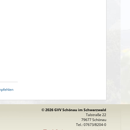
mpfehlen
© 2026 GVV Schönau im Schwarzwald
Talstraße 22
79677 Schönau
Tel.: 07673/8204-0