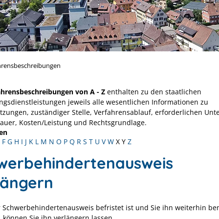
hrensbeschreibungen
ahrensbeschreibungen von A - Z
enthalten zu den staatlichen
ngsdienstleistungen jeweils alle wesentlichen Informationen zu
tzungen, zuständiger Stelle, Verfahrensablauf, erforderlichen Unt
Dauer, Kosten/Leistung und Rechtsgrundlage.
en
F
G
H
I
J
K
L
M
N
O
P
Q
R
S
T
U
V
W
X
Y
Z
werbehindertenausweis
längern
 Schwerbehindertenausweis befristet ist und Sie ihn weiterhin be
 können Sie ihn verlängern lassen.