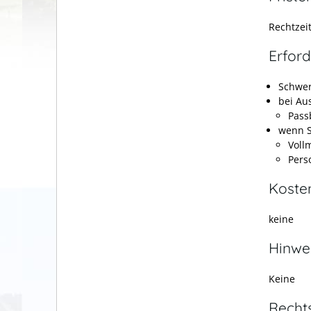
Rechtzeit
Erford
Schwer
bei Au
Pass
wenn S
Voll
Pers
Koste
keine
Hinwe
Keine
Recht