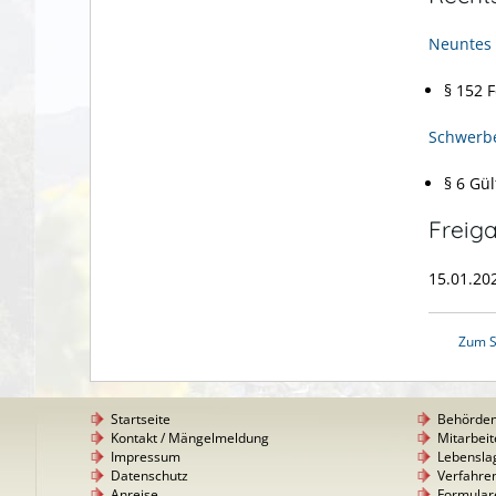
Neuntes 
§ 152
F
Schwerb
§ 6 Gül
Freig
15.01.20
Zum S
Startseite
Behörde
Kontakt / Mängelmeldung
Mitarbeit
Impressum
Lebensla
Datenschutz
Verfahre
Anreise
Formular