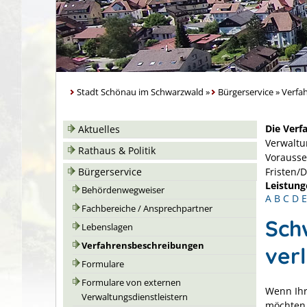
Stadt Schönau im Schwarzwald
»
Bürgerservice
»
Verfa
Die Verf
Aktuelles
Verwaltu
Rathaus & Politik
Vorausse
Bürgerservice
Fristen/
Leistung
Behördenwegweiser
A
B
C
D
E
Fachbereiche / Ansprechpartner
Sch
Lebenslagen
Verfahrensbeschreibungen
ver
Formulare
Formulare von externen
Wenn Ihr
Verwaltungsdienstleistern
möchten,