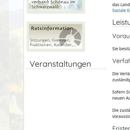
das Land
Soziale 
Leist
Vorau
Sie besi
Verfa
Veranstaltungen
Die Verl
zuständi
Sofern S
neuen Au
Die zust
voraussi
Friste