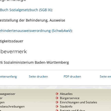
Buch Sozialgesetzbuch (SGB IX)
:
eststellung der Behinderung, Ausweise
ehindertenausweisverordnung (SchwbAwV)
:
tigkeitssdauer
abevermerk
26 Sozialministerium Baden-Württemberg
eitenanfang
Seite drucken
PDF drucken
Seite e
nwegweiser
Aktuelles
er
Bürgerservice
gen
Einrichtungen und Soziales
nsbeschreibungen
Stadtinfo
e
Freizeit und Kultur