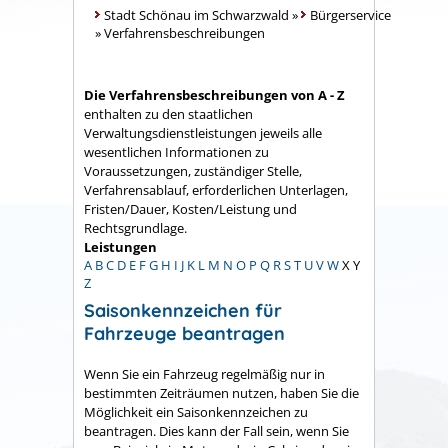
Stadt Schönau im Schwarzwald
»
Bürgerservice
»
Verfahrensbeschreibungen
Die Verfahrensbeschreibungen von A - Z
enthalten zu den staatlichen
Verwaltungsdienstleistungen jeweils alle
wesentlichen Informationen zu
Voraussetzungen, zuständiger Stelle,
Verfahrensablauf, erforderlichen Unterlagen,
Fristen/Dauer, Kosten/Leistung und
Rechtsgrundlage.
Leistungen
A
B
C
D
E
F
G
H
I
J
K
L
M
N
O
P
Q
R
S
T
U
V
W
X
Y
Z
Saisonkennzeichen für
Fahrzeuge beantragen
Wenn Sie ein Fahrzeug regelmäßig nur in
bestimmten Zeiträumen nutzen, haben Sie die
Möglichkeit ein Saisonkennzeichen zu
beantragen. Dies kann der Fall sein, wenn Sie