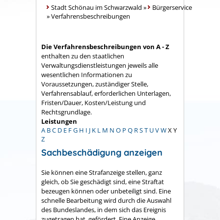
Stadt Schönau im Schwarzwald
»
Bürgerservice
»
Verfahrensbeschreibungen
Die Verfahrensbeschreibungen von A - Z
enthalten zu den staatlichen
Verwaltungsdienstleistungen jeweils alle
wesentlichen Informationen zu
Voraussetzungen, zuständiger Stelle,
Verfahrensablauf, erforderlichen Unterlagen,
Fristen/Dauer, Kosten/Leistung und
Rechtsgrundlage.
Leistungen
A
B
C
D
E
F
G
H
I
J
K
L
M
N
O
P
Q
R
S
T
U
V
W
X
Y
Z
Sachbeschädigung anzeigen
Sie können eine Strafanzeige stellen, ganz
gleich, ob Sie geschädigt sind, eine Straftat
bezeugen können oder unbeteiligt sind. Eine
schnelle Bearbeitung wird durch die Auswahl
des Bundeslandes, in dem sich das Ereignis
zugetragen hat, gefördert. Eine Anzeige