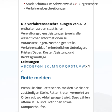
Stadt Schönau im Schwarzwald
»
Bürgerservice
»
Verfahrensbeschreibungen
Die Verfahrensbeschreibungen von A - Z
enthalten zu den staatlichen
Verwaltungsdienstleistungen jeweils alle
wesentlichen Informationen zu
Voraussetzungen, zuständiger Stelle,
Verfahrensablauf, erforderlichen Unterlagen,
Fristen/Dauer, Kosten/Leistung und
Rechtsgrundlage.
Leistungen
A
B
C
D
E
F
G
H
I
J
K
L
M
N
O
P
Q
R
S
T
U
V
W
X
Y
Z
Ratte melden
Wenn Sie eine Ratte sehen, melden Sie sie der
zuständigen Stelle. Ratten treten vermehrt an
Orten auf, wo Abfall gelagert wird. Dazu zählen
offene Müll- und Biotonnen sowie
Komposthaufen.