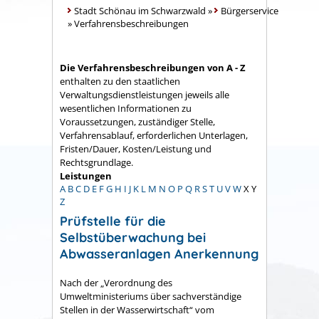
Stadt Schönau im Schwarzwald
»
Bürgerservice
»
Verfahrensbeschreibungen
Die Verfahrensbeschreibungen von A - Z
enthalten zu den staatlichen
Verwaltungsdienstleistungen jeweils alle
wesentlichen Informationen zu
Voraussetzungen, zuständiger Stelle,
Verfahrensablauf, erforderlichen Unterlagen,
Fristen/Dauer, Kosten/Leistung und
Rechtsgrundlage.
Leistungen
A
B
C
D
E
F
G
H
I
J
K
L
M
N
O
P
Q
R
S
T
U
V
W
X
Y
Z
Prüfstelle für die
Selbstüberwachung bei
Abwasseranlagen Anerkennung
Nach der „Verordnung des
Umweltministeriums über sachverständige
Stellen in der Wasserwirtschaft“ vom