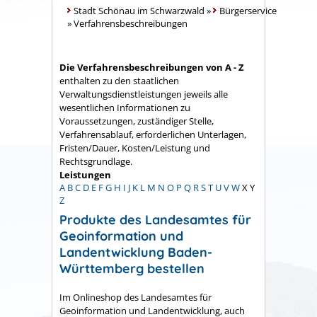
Stadt Schönau im Schwarzwald
»
Bürgerservice
»
Verfahrensbeschreibungen
Die Verfahrensbeschreibungen von A - Z
enthalten zu den staatlichen
Verwaltungsdienstleistungen jeweils alle
wesentlichen Informationen zu
Voraussetzungen, zuständiger Stelle,
Verfahrensablauf, erforderlichen Unterlagen,
Fristen/Dauer, Kosten/Leistung und
Rechtsgrundlage.
Leistungen
A
B
C
D
E
F
G
H
I
J
K
L
M
N
O
P
Q
R
S
T
U
V
W
X
Y
Z
Produkte des Landesamtes für
Geoinformation und
Landentwicklung Baden-
Württemberg bestellen
Im Onlineshop des Landesamtes für
Geoinformation und Landentwicklung, auch