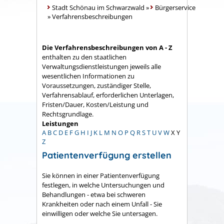
Stadt Schönau im Schwarzwald
»
Bürgerservice
»
Verfahrensbeschreibungen
Die Verfahrensbeschreibungen von A - Z
enthalten zu den staatlichen
Verwaltungsdienstleistungen jeweils alle
wesentlichen Informationen zu
Voraussetzungen, zuständiger Stelle,
Verfahrensablauf, erforderlichen Unterlagen,
Fristen/Dauer, Kosten/Leistung und
Rechtsgrundlage.
Leistungen
A
B
C
D
E
F
G
H
I
J
K
L
M
N
O
P
Q
R
S
T
U
V
W
X
Y
Z
Patientenverfügung erstellen
Sie können in einer Patientenverfügung
festlegen, in welche Untersuchungen und
Behandlungen - etwa bei schweren
Krankheiten oder nach einem Unfall - Sie
einwilligen oder welche Sie untersagen.