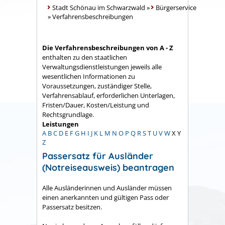
Stadt Schönau im Schwarzwald
»
Bürgerservice
»
Verfahrensbeschreibungen
Die Verfahrensbeschreibungen von A - Z
enthalten zu den staatlichen
Verwaltungsdienstleistungen jeweils alle
wesentlichen Informationen zu
Voraussetzungen, zuständiger Stelle,
Verfahrensablauf, erforderlichen Unterlagen,
Fristen/Dauer, Kosten/Leistung und
Rechtsgrundlage.
Leistungen
A
B
C
D
E
F
G
H
I
J
K
L
M
N
O
P
Q
R
S
T
U
V
W
X
Y
Z
Passersatz für Ausländer
(Notreiseausweis) beantragen
Alle Ausländerinnen und Ausländer müssen
einen anerkannten und gültigen Pass oder
Passersatz besitzen.