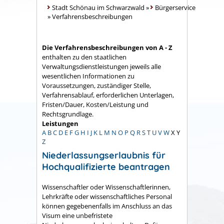
Stadt Schönau im Schwarzwald
»
Bürgerservice
»
Verfahrensbeschreibungen
Die Verfahrensbeschreibungen von A - Z
enthalten zu den staatlichen
Verwaltungsdienstleistungen jeweils alle
wesentlichen Informationen zu
Voraussetzungen, zuständiger Stelle,
Verfahrensablauf, erforderlichen Unterlagen,
Fristen/Dauer, Kosten/Leistung und
Rechtsgrundlage.
Leistungen
A
B
C
D
E
F
G
H
I
J
K
L
M
N
O
P
Q
R
S
T
U
V
W
X
Y
Z
Niederlassungserlaubnis für
Hochqualifizierte beantragen
Wissenschaftler oder Wissenschaftlerinnen,
Lehrkräfte oder
wissenschaftliches Personal
können gegebenenfalls i
m Anschluss an das
Visum eine unbefristete