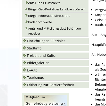
Abfall und Grünschnitt
Bürger-Geo-Portal des Landkreis Lörrach
Vergew
Körper
Bürgerinformationsbroschüre
Geisel
Bodenrichtwerte
Raub, 
Amts- und Mitteilungsblatt Schönauer
Anzeiger
Auch Ang
Einrichtungen / Soziales
Hauptkläg
Stadtinfo
Als Nebe
Freizeit und Kultur
Bildergalerien
das Re
als Ze
E-Auto
währen
Tourismus
Richte
Befang
Erklärung zur Barrierefreiheit
Abgabe
das Re
beantr
die Mö