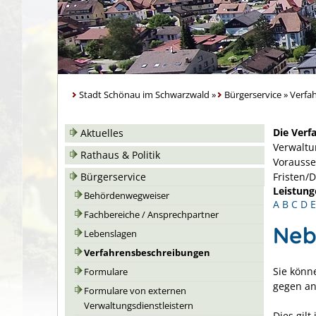
Stadt Schönau im Schwarzwald
»
Bürgerservice
»
Verfa
Die Verf
Aktuelles
Verwaltu
Rathaus & Politik
Vorausse
Bürgerservice
Fristen/
Leistung
Behördenwegweiser
A
B
C
D
E
Fachbereiche / Ansprechpartner
Neb
Lebenslagen
Verfahrensbeschreibungen
Sie könn
Formulare
gegen an
Formulare von externen
Verwaltungsdienstleistern
Dies gil