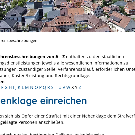
hrensbeschreibungen
ahrensbeschreibungen von A - Z
enthalten zu den staatlichen
ngsdienstleistungen jeweils alle wesentlichen Informationen zu
tzungen, zuständiger Stelle, Verfahrensablauf, erforderlichen Unt
Dauer, Kosten/Leistung und Rechtsgrundlage.
en
F
G
H
I
J
K
L
M
N
O
P
Q
R
S
T
U
V
W
X
Y
Z
enklage einreichen
en sich als Opfer einer Straftat mit einer Nebenklage dem Strafver
geklagte Personen anschließen.
t jedoch nur bei bestimmten Delikten,
beispielsweise