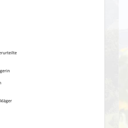
rurteilte
ägerin
n
nkläger