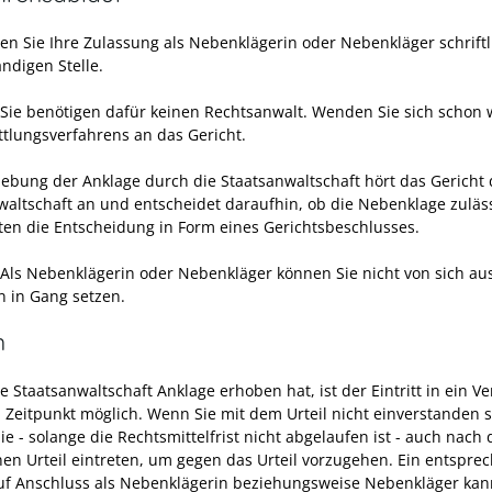
en Sie Ihre Zulassung als Nebenklägerin oder Nebenkläger schriftl
ndigen Stelle.
Sie benötigen dafür keinen Rechtsanwalt. Wenden Sie sich schon
ttlungsverfahrens an das Gericht.
ebung der Anklage durch die Staatsanwaltschaft hört das Gericht 
waltschaft an und entscheidet daraufhin, ob die Nebenklage zulässi
lten die Entscheidung in Form eines Gerichtsbeschlusses.
 Als Nebenklägerin oder Nebenkläger können Sie nicht von sich au
n in Gang setzen.
n
ie Staatsanwaltschaft Anklage erhoben hat, ist der
Eintritt in ein V
 Zeitpunkt möglich.
Wenn Sie mit dem Urteil nicht einverstanden s
ie
- solange die Rechtsmittelfrist nicht abgelaufen ist -
auch nach
nen
Urteil eintreten, um gegen das Urteil vorzugehen.
Ein entspre
uf Anschluss als Nebenklägerin beziehungsweise Nebenkläger ka