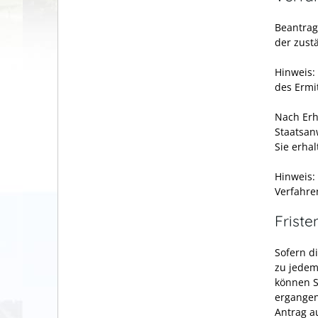
Beantrag
der zustä
Hinweis:
des Ermi
Nach Erh
Staatsan
Sie erha
Hinweis:
Verfahre
Friste
Sofern d
zu jedem
können S
ergange
Antrag a