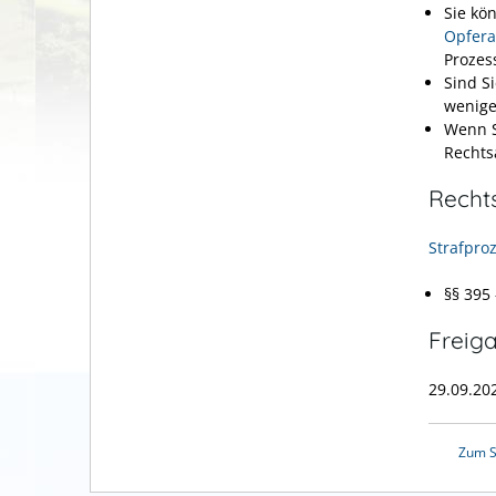
Sie kö
Opfera
Prozes
Sind S
wenige
Wenn S
Rechts
Recht
Strafpro
§§ 395
Freig
29.09.20
Zum S