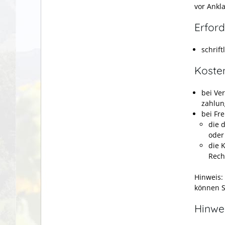
vor Ankl
Erford
schrift
Koste
bei Ver
zahlun
bei Fr
die 
oder
die 
Rech
Hinweis:
können 
Hinwe