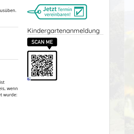
ausüben.
Kindergartenanmeldung
ist
eis, wenn
et wurde: