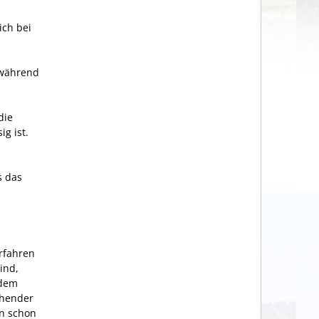
ich bei
 während
die
g ist.
s das
erfahren
ind,
 dem
chender
nn schon