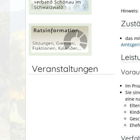
Hinweis:
Zustä
das mi
Amtsgeri
Leist
Veranstaltungen
Vorau
Im Proz
Sie si
eine n
Elte
Kind
Gesc
Ehef
Verfa