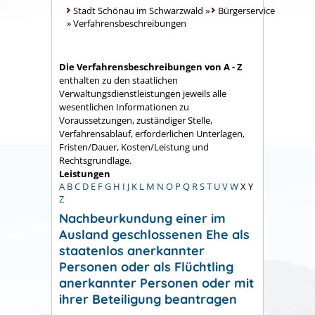
Stadt Schönau im Schwarzwald
»
Bürgerservice
»
Verfahrensbeschreibungen
Die Verfahrensbeschreibungen von A - Z
enthalten zu den staatlichen
Verwaltungsdienstleistungen jeweils alle
wesentlichen Informationen zu
Voraussetzungen, zuständiger Stelle,
Verfahrensablauf, erforderlichen Unterlagen,
Fristen/Dauer, Kosten/Leistung und
Rechtsgrundlage.
Leistungen
A
B
C
D
E
F
G
H
I
J
K
L
M
N
O
P
Q
R
S
T
U
V
W
X
Y
Z
Nachbeurkundung einer im
Ausland geschlossenen Ehe als
staatenlos anerkannter
Personen oder als Flüchtling
anerkannter Personen oder mit
ihrer Beteiligung beantragen