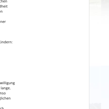
ichen
dheit
en
iner
Kindern:
willigung
 lange,
enso
glichen
ich