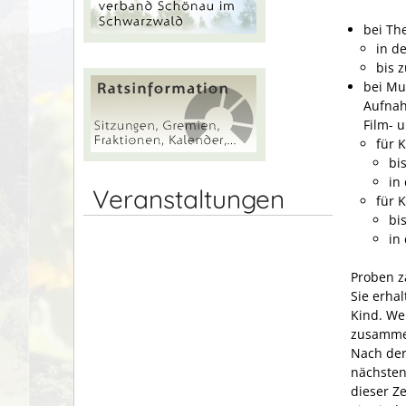
bei Th
in de
bis 
bei Mu
Aufnah
Film- 
für 
bi
in
Veranstaltungen
für 
bi
in
Proben z
Sie erha
Kind. We
zusamme
Nach der
nächsten
dieser Ze