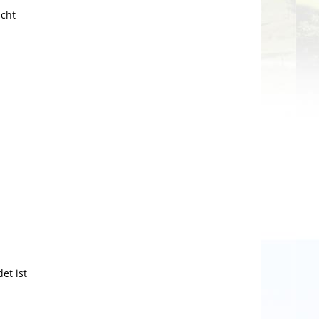
icht
et ist