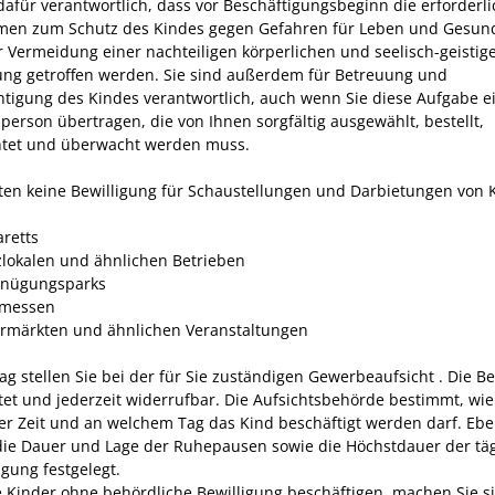
 dafür verantwortlich, dass vor Beschäftigungsbeginn die erforderl
n zum Schutz des Kindes gegen Gefahren für Leben und Gesun
r Vermeidung einer nachteiligen körperlichen und seelisch-geistig
ung getroffen werden. Sie sind außerdem für Betreuung und
htigung des Kindes verantwortlich, auch wenn Sie diese Aufgabe e
person übertragen, die von Ihnen sorgfältig ausgewählt, bestellt,
htet und überwacht werden muss.
lten keine Bewilligung für Schaustellungen und Darbietungen von 
aretts
zlokalen und ähnlichen Betrieben
gnügungsparks
rmessen
hrmärkten und ähnlichen Veranstaltungen
ag stellen Sie bei der für Sie zuständigen Gewerbeaufsicht . Die Be
stet und jederzeit widerrufbar. Die Aufsichtsbehörde bestimmt, wie
er Zeit und an welchem Tag das Kind beschäftigt werden darf. Eb
ie Dauer und Lage der Ruhepausen sowie die Höchstdauer der tä
igung festgelegt.
 Kinder ohne behördliche Bewilligung beschäftigen, machen Sie s