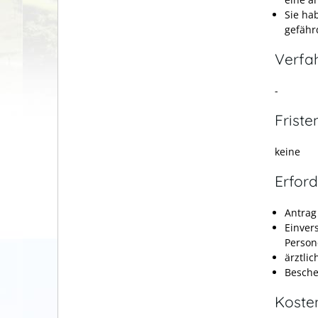
Sie ha
gefährd
Verfa
-
Friste
keine
Erford
Antrag
Einvers
Person
ärztlic
Besche
Koste