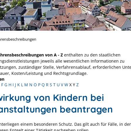
hrensbeschreibungen
ahrensbeschreibungen von A - Z
enthalten zu den staatlichen
ngsdienstleistungen jeweils alle wesentlichen Informationen zu
tzungen, zuständiger Stelle, Verfahrensablauf, erforderlichen Unt
Dauer, Kosten/Leistung und Rechtsgrundlage.
en
F
G
H
I
J
K
L
M
N
O
P
Q
R
S
T
U
V
W
X
Y
Z
wirkung von Kindern bei
anstaltungen beantragen
nterliegen einem besonderen Schutz. Das gilt auch für Fälle, in de
egen Entgelt einer Tätigkeit nachgehen sollen.