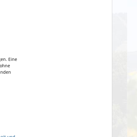
gen. Eine
 ohne
änden
eit und