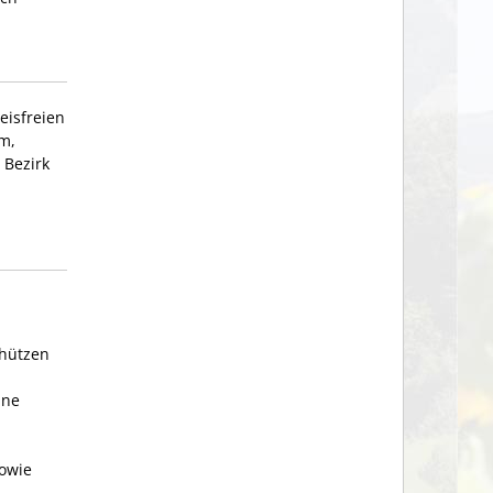
eisfreien
m,
 Bezirk
chützen
ine
sowie