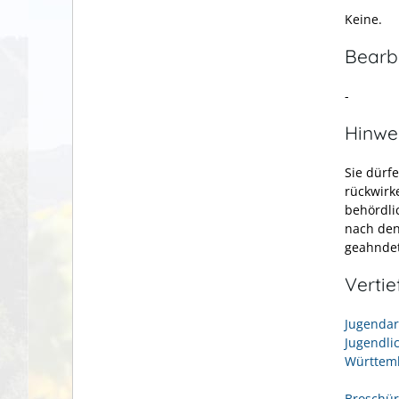
Keine.
Bearb
-
Hinwe
Sie dürf
rückwirk
behördli
nach den
geahnde
Verti
Jugendar
Jugendli
Württem
Broschür