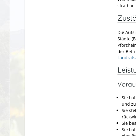
strafbar.
Zustä
Die Aufs
Städte (
Pforzheim
der Betri
Landrats
Leist
Vorau
Sie ha
und zu
Sie st
rückwi
Sie be
Sie ha
eine är