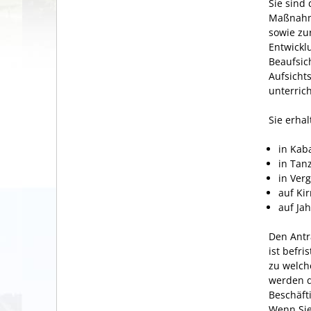
Sie sind
Maßnahme
sowie zu
Entwickl
Beaufsic
Aufsichts
unterric
Sie erha
in Kab
in Tan
in Ver
auf Ki
auf Ja
Den Antr
ist befri
zu welch
werden d
Beschäft
Wenn Sie