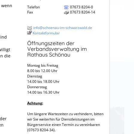
, wenn
Telefon
07673 8204-0
Fax
07673 8204-14
info@schoenau-im-schwarzwald.de
Kontaktformular
sind
Öffnungszeiten der
Verbandsverwaltung im
lligt
Rathaus Schönau
en die
Montag bis Freitag
8.00 bis 12.00 Uhr
Dienstag
14.00 bis 18.00 Uhr
Donnerstag
14.00 bis 16.30 Uhr
Achtung:
Um längere Wartezeiten zu verhindern, bitten
 der
wir Sie weiterhin für Dienstleistungen im
en
Bürgerservice einen Termin zu vereinbaren
(07673 8204-34).