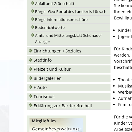
Abfall und Grünschnitt
Sie könn
Ihnen ei
Bürger-Geo-Portal des Landkreis Lörrach
Bewilligu
Bürgerinformationsbroschüre
Bodenrichtwerte
Kinder
Amts- und Mitteilungsblatt Schönauer
Jugendl
Anzeiger
Für Kind
Einrichtungen / Soziales
werden. F
Stadtinfo
Vorschrif
beschäft
Freizeit und Kultur
Bildergalerien
Theate
Musika
E-Auto
Werbev
Tourismus
Aufnah
Film- 
Erklärung zur Barrierefreiheit
Für die 
Kinder v
Arbeitsze