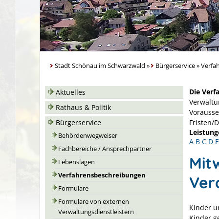
Stadt Schönau im Schwarzwald
»
Bürgerservice
»
Verfa
Die Verf
Aktuelles
Verwaltu
Rathaus & Politik
Vorausse
Bürgerservice
Fristen/
Leistung
Behördenwegweiser
A
B
C
D
E
Fachbereiche / Ansprechpartner
Mit
Lebenslagen
Verfahrensbeschreibungen
Ver
Formulare
Formulare von externen
Kinder u
Verwaltungsdienstleistern
Kinder g