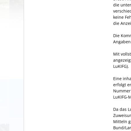
die unte
verschie
keine Feh
die Anze
Die Komm
Angaben 
Mit voll
angezeig
LuKIFG).
Eine inh
erfolgt 
Nummer 1
LuKIFG-M
Da das L
Zuweisun
Mitteln 
Bund/Lan