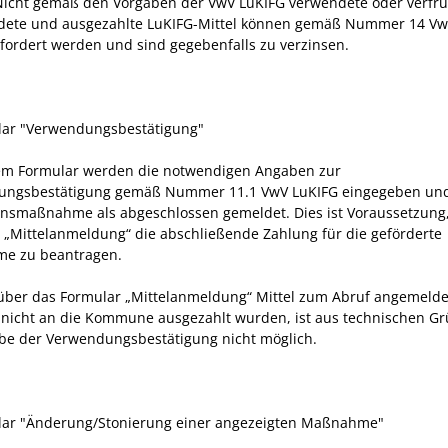
Nicht gemäß den Vorgaben der VwV LuKIFG verwendete oder verfrü
ete und ausgezahlte LuKIFG-Mittel können gemäß Nummer 14 Vw
fordert werden und sind gegebenfalls zu verzinsen.
lar "Verwendungsbestätigung"
em Formular werden die notwendigen Angaben zur
ungsbestätigung gemäß Nummer 11.1 VwV LuKIFG eingegeben und
ionsmaßnahme als abgeschlossen gemeldet. Dies ist Voraussetzung
 „Mittelanmeldung“ die abschließende Zahlung für die geförderte
e zu beantragen.
über das Formular „Mittelanmeldung“ Mittel zum Abruf angemeldet
 nicht an die Kommune ausgezahlt wurden, ist aus technischen G
be der Verwendungsbestätigung nicht möglich.
lar "Änderung/Stonierung einer angezeigten Maßnahme"