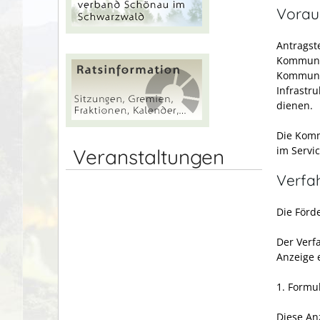
Vorau
Antragst
Kommun
Kommunal
Infrastr
dienen.
Die Komm
im Servi
Veranstaltungen
Verfa
Die Förd
Der Verf
Anzeige 
1. Formu
Diese An