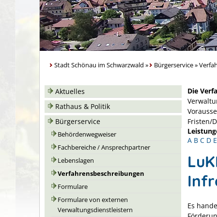
Stadt Schönau im Schwarzwald
»
Bürgerservice
»
Verfa
Die Verf
Aktuelles
Verwaltu
Rathaus & Politik
Vorausse
Bürgerservice
Fristen/
Leistung
Behördenwegweiser
A
B
C
D
E
Fachbereiche / Ansprechpartner
LuK
Lebenslagen
Verfahrensbeschreibungen
Inf
Formulare
Formulare von externen
Es hande
Verwaltungsdienstleistern
Förderun