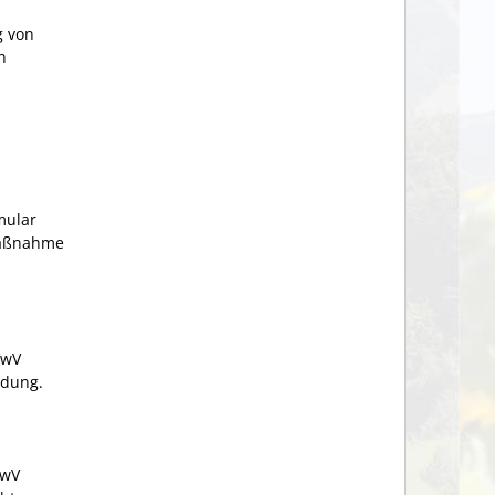
g von
n
mular
Maßnahme
VwV
ndung.
wV