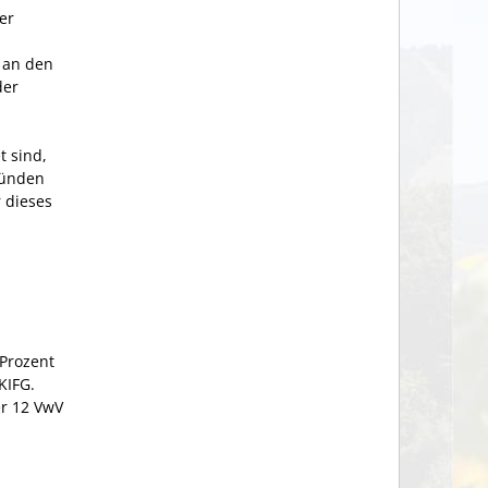
er
 an den
der
 sind,
ründen
 dieses
 Prozent
KIFG.
r 12 VwV