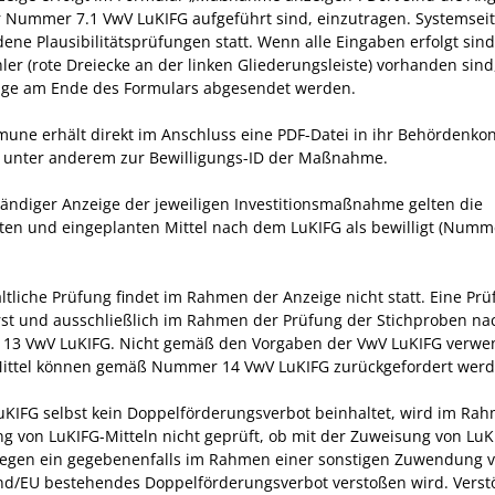
r Nummer 7.1 VwV LuKIFG aufgeführt sind, einzutragen. Systemseit
dene Plausibilitätsprüfungen statt. Wenn alle Eingaben erfolgt sin
ler (rote Dreiecke an der linken Gliederungsleiste) vorhanden sind
ige am Ende des Formulars abgesendet werden.
une erhält direkt im Anschluss eine PDF-Datei in ihr Behördenkon
unter anderem zur Bewilligungs-ID der Maßnahme.
ständiger Anzeige der jeweiligen Investitionsmaßnahme gelten die
ten und eingeplanten Mittel nach dem LuKIFG als bewilligt (Numm
altliche Prüfung findet im Rahmen der Anzeige nicht statt. Eine Pr
erst und ausschließlich im Rahmen der Prüfung der Stichproben na
3 VwV LuKIFG. Nicht gemäß den Vorgaben der VwV LuKIFG verwe
ittel können gemäß Nummer 14 VwV LuKIFG zurückgefordert werd
uKIFG selbst kein Doppelförderungsverbot beinhaltet, wird im Ra
g von LuKIFG-Mitteln nicht geprüft, ob mit der Zuweisung von LuK
gegen ein gegebenenfalls im Rahmen einer sonstigen Zuwendung 
d/EU bestehendes Doppelförderungsverbot verstoßen wird. Verst