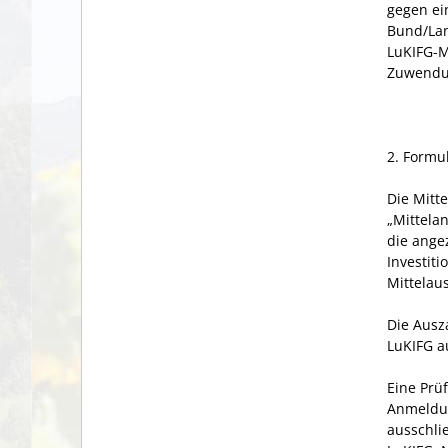
gegen ei
Bund/Lan
LuKIFG-M
Zuwendu
2. Formu
Die Mitt
„Mittela
die ange
Investit
Mittelau
Die Ausz
LuKIFG a
Eine Prü
Anmeldun
ausschli