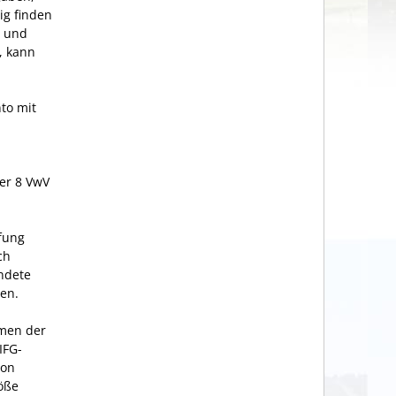
ig finden
d und
, kann
to mit
er 8 VwV
üfung
ch
ndete
en.
hmen der
IFG-
von
öße