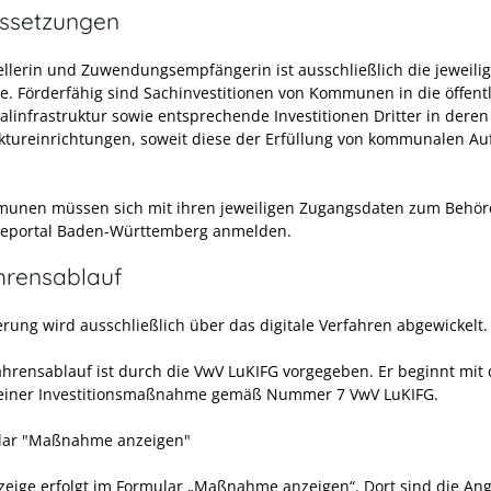
ssetzungen
ellerin und Zuwendungsempfängerin ist ausschließlich die jeweili
e.
Förderfähig sind Sachinvestitionen von Kommunen in die öffent
infrastruktur sowie entsprechende Investitionen Dritter in deren
uktureinrichtungen, soweit diese der Erfüllung von kommunalen A
unen müssen sich mit ihren jeweiligen Zugangsdaten zum Behö
ceportal Baden-Württemberg anmelden.
hrensablauf
erung wird ausschließlich über das digitale Verfahren abgewickelt.
ahrensablauf ist durch die VwV LuKIFG vorgegeben. Er beginnt mit 
einer Investitionsmaßnahme gemäß Nummer 7 VwV LuKIFG.
lar "Maßnahme anzeigen"
zeige erfolgt im Formular „Maßnahme anzeigen“. Dort sind die An