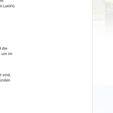
ht
V LuKIFG
 die
, um im
 sind,
ründen