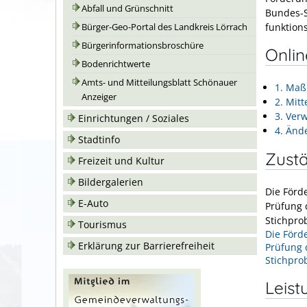
Abfall und Grünschnitt
Bundes-S
funktions
Bürger-Geo-Portal des Landkreis Lörrach
Bürgerinformationsbroschüre
Onli
Bodenrichtwerte
Amts- und Mitteilungsblatt Schönauer
1. Ma
Anzeiger
2. Mit
3. Ver
Einrichtungen / Soziales
4. Änd
Stadtinfo
Zustä
Freizeit und Kultur
Bildergalerien
Die Förd
E-Auto
Prüfung 
Stichpro
Tourismus
Die Förd
Erklärung zur Barrierefreiheit
Prüfung 
Stichpro
Leist