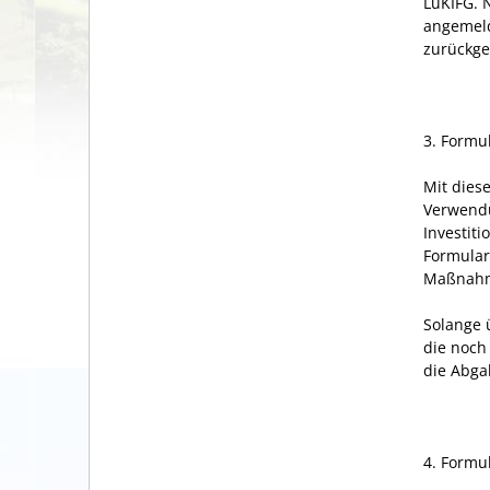
LuKIFG
.
angemeld
zurückge
3. Formu
Mit dies
Verwend
Investit
Formular
Maßnahm
Solange 
die noch
die Abga
4. Formu