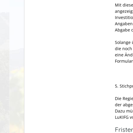
Mit dies
angezeig
Investit
Angaben 
Abgabe d
Solange 
die noch
eine Änd
Formular
5. Stich
Die Regi
der abge
Dazu mü
LuKIFG v
Friste