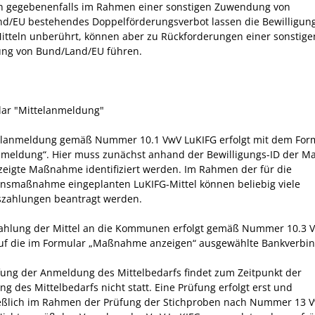
n g
egebenenfalls
im Rahmen einer sonstigen Zuwendung von
d/EU bestehendes Doppelförderungsverbot lassen die Bewilligun
itteln unberührt, können aber zu Rückforderungen einer sonstige
ng von Bund/Land/EU führen.
lar "Mittelanmeldung"
elanmeldung gemäß Nummer 10.1 VwV LuKIFG erfolgt mit dem For
nmeldung“. Hier muss zunächst anhand der Bewilligungs-ID der 
zeigte Maßnahme identifiziert werden. Im Rahmen der für die
ionsmaßnahme eingeplanten LuKIFG-Mittel können beliebig viele
szahlungen beantragt werden.
ahlung der Mittel an die Kommunen erfolgt gemäß Nummer 10.3 
uf die im Formular „Maßnahme anzeigen“ ausgewählte Bankverbi
fung der Anmeldung des Mittelbedarfs findet zum Zeitpunkt der
g des Mittelbedarfs nicht statt. Eine Prüfung erfolgt erst und
eßlich im Rahmen der Prüfung der Stichproben nach Nummer 13
V