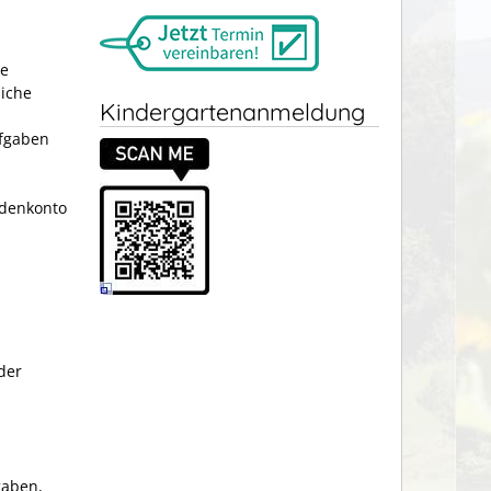
ge
liche
Kindergartenanmeldung
ufgaben
rdenkonto
der
gaben,