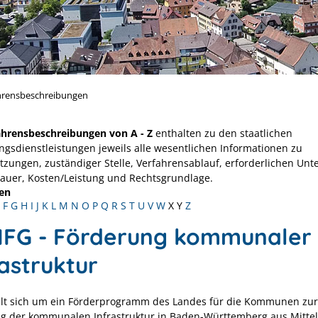
hrensbeschreibungen
ahrensbeschreibungen von A - Z
enthalten zu den staatlichen
ngsdienstleistungen jeweils alle wesentlichen Informationen zu
tzungen, zuständiger Stelle, Verfahrensablauf, erforderlichen Unt
Dauer, Kosten/Leistung und Rechtsgrundlage.
en
F
G
H
I
J
K
L
M
N
O
P
Q
R
S
T
U
V
W
X
Y
Z
IFG - Förderung kommunaler
rastruktur
lt sich um ein Förderprogramm des Landes für die Kommunen zur
g der kommunalen Infrastruktur in Baden-Württemberg aus Mitte