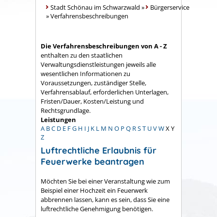
Stadt Schönau im Schwarzwald
»
Bürgerservice
»
Verfahrensbeschreibungen
Die Verfahrensbeschreibungen von A - Z
enthalten zu den staatlichen
Verwaltungsdienstleistungen jeweils alle
wesentlichen Informationen zu
Voraussetzungen, zuständiger Stelle,
Verfahrensablauf, erforderlichen Unterlagen,
Fristen/Dauer, Kosten/Leistung und
Rechtsgrundlage.
Leistungen
A
B
C
D
E
F
G
H
I
J
K
L
M
N
O
P
Q
R
S
T
U
V
W
X
Y
Z
Luftrechtliche Erlaubnis für
Feuerwerke beantragen
Möchten Sie bei einer Veranstaltung wie zum
Beispiel einer Hochzeit ein Feuerwerk
abbrennen lassen, kann es sein, dass Sie eine
luftrechtliche Genehmigung benötigen.