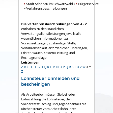
Stadt Schönau im Schwarzwald
»
Bürgerservice
»
Verfahrensbeschreibungen
Die Verfahrensbeschreibungen von A - Z
enthalten zu den staatlichen
Verwaltungsdienstleistungen jeweils alle
wesentlichen Informationen zu
Voraussetzungen, zuständiger Stelle,
Verfahrensablauf, erforderlichen Unterlagen,
Fristen/Dauer, Kosten/Leistung und
Rechtsgrundlage.
Leistungen
A
B
C
D
E
F
G
H
I
J
K
L
M
N
O
P
Q
R
S
T
U
V
W
X
Y
Z
Lohnsteuer anmelden und
bescheinigen
Als Arbeitgeber müssen Sie bei jeder
Lohnzahlung die Lohnsteuer, den
Solidaritätszuschlag und gegebenenfalls die
Kirchensteuer vom Arbeitslohn Ihrer