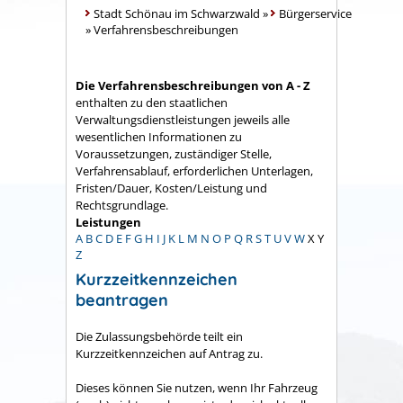
Stadt Schönau im Schwarzwald
»
Bürgerservice
»
Verfahrensbeschreibungen
Die Verfahrensbeschreibungen von A - Z
enthalten zu den staatlichen
Verwaltungsdienstleistungen jeweils alle
wesentlichen Informationen zu
Voraussetzungen, zuständiger Stelle,
Verfahrensablauf, erforderlichen Unterlagen,
Fristen/Dauer, Kosten/Leistung und
Rechtsgrundlage.
Leistungen
A
B
C
D
E
F
G
H
I
J
K
L
M
N
O
P
Q
R
S
T
U
V
W
X
Y
Z
Kurzzeitkennzeichen
beantragen
Die Zulassungsbehörde teilt ein
Kurzzeitkennzeichen auf Antrag zu.
Dieses können Sie nutzen, wenn Ihr Fahrzeug