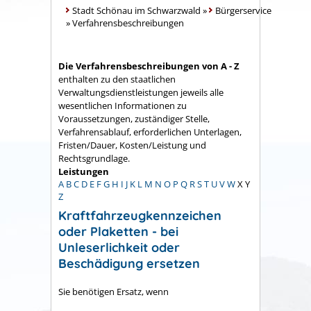
Stadt Schönau im Schwarzwald
»
Bürgerservice
»
Verfahrensbeschreibungen
Die Verfahrensbeschreibungen von A - Z
enthalten zu den staatlichen
Verwaltungsdienstleistungen jeweils alle
wesentlichen Informationen zu
Voraussetzungen, zuständiger Stelle,
Verfahrensablauf, erforderlichen Unterlagen,
Fristen/Dauer, Kosten/Leistung und
Rechtsgrundlage.
Leistungen
A
B
C
D
E
F
G
H
I
J
K
L
M
N
O
P
Q
R
S
T
U
V
W
X
Y
Z
Kraftfahrzeugkennzeichen
oder Plaketten - bei
Unleserlichkeit oder
Beschädigung ersetzen
Sie benötigen Ersatz, wenn