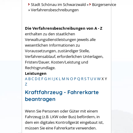
Stadt Schönau im Schwarzwald
»
Bürgerservice
»
Verfahrensbeschreibungen
Die Verfahrensbeschreibungen von A - Z
enthalten zu den staatlichen
Verwaltungsdienstleistungen jeweils alle
wesentlichen Informationen zu
Voraussetzungen, zuständiger Stelle,
Verfahrensablauf, erforderlichen Unterlagen,
Fristen/Dauer, Kosten/Leistung und
Rechtsgrundlage.
Leistungen
A
B
C
D
E
F
G
H
I
J
K
L
M
N
O
P
Q
R
S
T
U
V
W
X
Y
Z
Kraftfahrzeug - Fahrerkarte
beantragen
Wenn Sie Personen oder Güter mit einem
Fahrzeug (z.B. LKW oder Bus) befördern, in
dem ein digitales Kontrollgerät eingebaut ist,
müssen Sie eine Fahrerkarte verwenden.