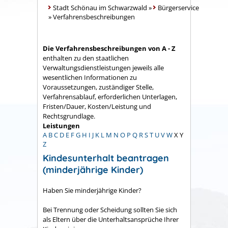
Stadt Schönau im Schwarzwald
»
Bürgerservice
»
Verfahrensbeschreibungen
Die Verfahrensbeschreibungen von A - Z
enthalten zu den staatlichen
Verwaltungsdienstleistungen jeweils alle
wesentlichen Informationen zu
Voraussetzungen, zuständiger Stelle,
Verfahrensablauf, erforderlichen Unterlagen,
Fristen/Dauer, Kosten/Leistung und
Rechtsgrundlage.
Leistungen
A
B
C
D
E
F
G
H
I
J
K
L
M
N
O
P
Q
R
S
T
U
V
W
X
Y
Z
Kindesunterhalt beantragen
(minderjährige Kinder)
Haben Sie minderjährige Kinder?
Bei Trennung oder Scheidung sollten Sie sich
als Eltern über die Unterhaltsansprüche Ihrer