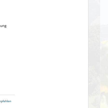
nung
mpfehlen