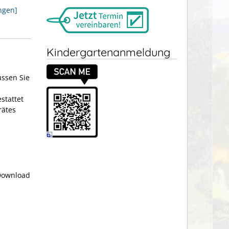
ngen]
Kindergartenanmeldung
üssen Sie
stattet
rätes
 Download