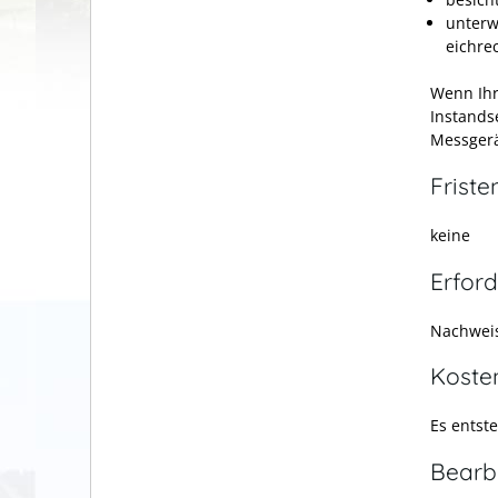
unterw
eichre
Wenn Ihr
Instands
Messgerä
Friste
keine
Erford
Nachweis
Koste
Es entst
Bearb