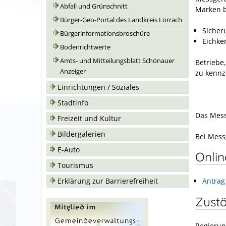
Abfall und Grünschnitt
Marken b
Bürger-Geo-Portal des Landkreis Lörrach
Sicher
Bürgerinformationsbroschüre
Eichke
Bodenrichtwerte
Amts- und Mitteilungsblatt Schönauer
Betriebe
Anzeiger
zu kennz
Einrichtungen / Soziales
Stadtinfo
Das Mess
Freizeit und Kultur
Bildergalerien
Bei Mess
E-Auto
Onli
Tourismus
Erklärung zur Barrierefreiheit
Antrag
Zustä
Regierun