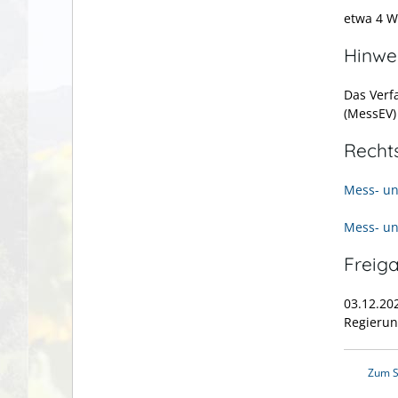
etwa 4 
Hinwe
Das Verf
(MessEV
Recht
Mess- un
Mess- u
Freig
03.12.20
Regierun
Zum S