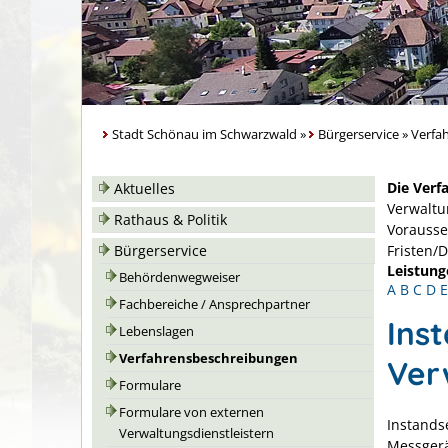
Stadt Schönau im Schwarzwald
»
Bürgerservice
»
Verfa
Die Verf
Aktuelles
Verwaltu
Rathaus & Politik
Vorausse
Bürgerservice
Fristen/
Leistung
Behördenwegweiser
A
B
C
D
E
Fachbereiche / Ansprechpartner
Ins
Lebenslagen
Verfahrensbeschreibungen
Ver
Formulare
Formulare von externen
Instands
Verwaltungsdienstleistern
Messgerä