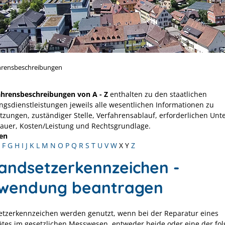
hrensbeschreibungen
ahrensbeschreibungen von A - Z
enthalten zu den staatlichen
ngsdienstleistungen jeweils alle wesentlichen Informationen zu
tzungen, zuständiger Stelle, Verfahrensablauf, erforderlichen Unt
Dauer, Kosten/Leistung und Rechtsgrundlage.
en
F
G
H
I
J
K
L
M
N
O
P
Q
R
S
T
U
V
W
X
Y
Z
tandsetzerkennzeichen -
wendung beantragen
etzerkennzeichen werden genutzt, wenn bei der Reparatur eines
tes im gesetzlichen Messwesen, entweder beide oder eine der fo