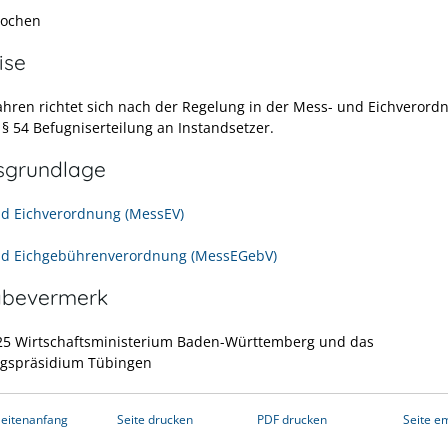
Wochen
ise
ahren richtet sich nach der Regelung in der Mess- und Eichverord
)
§ 54 Befugniserteilung an Instandsetzer.
sgrundlage
d Eichverordnung (MessEV)
nd Eichgebührenverordnung (MessEGebV)
abevermerk
25
Wirtschaftsministerium Baden-Württemberg und das
gspräsidium Tübingen
eitenanfang
Seite drucken
PDF drucken
Seite e