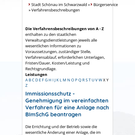
Stadt Schönau im Schwarzwald
»
Bürgerservice
»
Verfahrensbeschreibungen
Die Verfahrensbeschreibungen von A - Z
enthalten zu den staatlichen
Verwaltungsdienstleistungen jeweils alle
wesentlichen Informationen zu
Voraussetzungen, zuständiger Stelle,
Verfahrensablauf, erforderlichen Unterlagen,
Fristen/Dauer, Kosten/Leistung und
Rechtsgrundlage.
Leistungen
A
B
C
D
E
F
G
H
I
J
K
L
M
N
O
P
Q
R
S
T
U
V
W
X
Y
Z
Immissionsschutz -
Genehmigung im vereinfachten
Verfahren für eine Anlage nach
BImSchG beantragen
Die Errichtung und der Betrieb sowie die
wesentliche Änderung einer Anlage, die im