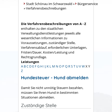
Stadt Schönau im Schwarzwald
»
Bürgerservice
»
Verfahrensbeschreibungen
Die Verfahrensbeschreibungen von A - Z
enthalten zu den staatlichen
Verwaltungsdienstleistungen jeweils alle
wesentlichen Informationen zu
Voraussetzungen, zuständiger Stelle,
Verfahrensablauf, erforderlichen Unterlagen,
Fristen/Dauer, Kosten/Leistung und
Rechtsgrundlage.
Leistungen
A
B
C
D
E
F
G
H
I
J
K
L
M
N
O
P
Q
R
S
T
U
V
W
X
Y
Z
Hundesteuer - Hund abmelden
Damit Sie nicht unnötig Steuern bezahlen,
müssen Sie Ihren Hund in bestimmten
Situationen abmelden.
Zuständige Stelle