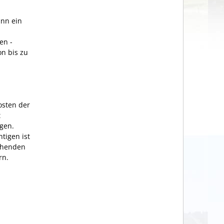
ann ein
en -
on bis zu
osten der
t
gen.
tigen ist
tehenden
rn.