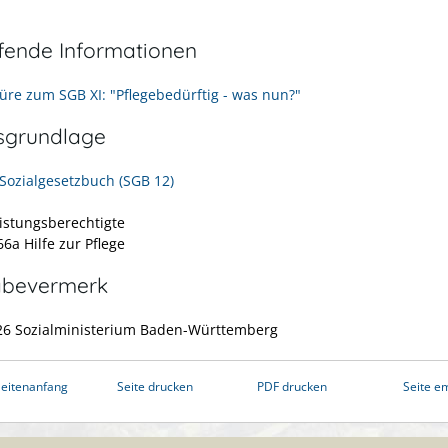
efende Informationen
üre zum SGB XI: "Pflegebedürftig - was nun?"
sgrundlage
 Sozialgesetzbuch (SGB 12)
eistungsberechtigte
66a Hilfe zur Pflege
abevermerk
26
Sozialministerium Baden-Württemberg
eitenanfang
Seite drucken
PDF drucken
Seite e