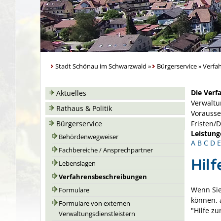
Stadt Schönau im Schwarzwald
»
Bürgerservice
»
Verfa
Die Verf
Aktuelles
Verwaltu
Rathaus & Politik
Vorausse
Bürgerservice
Fristen/
Leistung
Behördenwegweiser
A
B
C
D
E
Fachbereiche / Ansprechpartner
Hil
Lebenslagen
Verfahrensbeschreibungen
Wenn Sie 
Formulare
können, 
Formulare von externen
"Hilfe zu
Verwaltungsdienstleistern