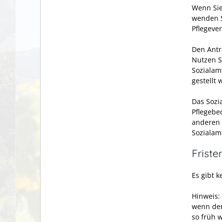
Wenn Sie
wenden S
Pflegeve
Den Antr
Nutzen S
Sozialam
gestellt 
Das Sozia
Pflegebe
anderen 
Sozialam
Friste
Es gibt k
Hinweis: 
wenn der
so früh w