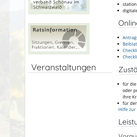
station
digita
Onli
Antrags
Beibla
Checkl
Checkli
Veranstaltungen
Zustä
für die
oder pr
Ihre K
für de
Hilfe zur
Leist
Vorau