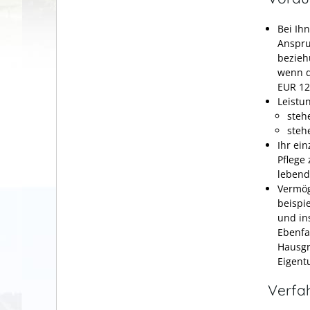
Bei Ihn
Anspru
bezieh
wenn d
EUR 12
Leistu
steh
steh
Ihr ei
Pflege
lebend
Vermög
beispi
und in
Ebenfa
Hausgr
Eigen
Verfa