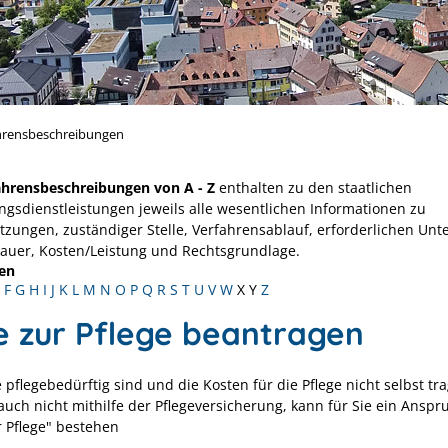
hrensbeschreibungen
ahrensbeschreibungen von A - Z
enthalten zu den staatlichen
ngsdienstleistungen jeweils alle wesentlichen Informationen zu
tzungen, zuständiger Stelle, Verfahrensablauf, erforderlichen Unt
Dauer, Kosten/Leistung und Rechtsgrundlage.
en
F
G
H
I
J
K
L
M
N
O
P
Q
R
S
T
U
V
W
X
Y
Z
fe zur Pflege beantragen
pflegebedürftig sind und die Kosten für die Pflege nicht selbst tr
auch nicht mithilfe der Pflegeversicherung, kann für Sie ein Anspr
r Pflege" bestehen