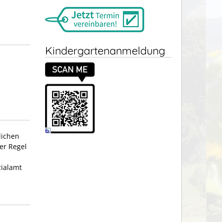
Kindergartenanmeldung
lichen
der Regel
zialamt