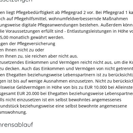
en liegt Pflegebedürftigkeit ab Pflegegrad 2 vor.
Bei Pflegegrad 1 k
ch auf Pflegehilfsmittel, wohnumfeldverbessernde Maßnahmen
ungsweise digitale Pflegeanwendungen bestehen. Außerdem könn
ie Voraussetzungen erfüllt sind - Entlastungsleistungen in Höhe v
5,00 monatlich
gewährt werden.
ngen der Pflegeversicherung
en Ihnen nicht zu oder
en Ihnen zu, sie reichen aber nicht aus.
nzusetzendes Einkommen und Vermögen reicht nicht aus, um die K
 zu decken. Auch das Einkommen und Vermögen von nicht getrenn
en Ehegatten beziehungsweise Lebenspartnern ist zu berücksichti
en ist bis auf wenige Ausnahmen einzusetzen. Nicht zu berücksich
elsweise Geldvermögen in Höhe von bis zu EUR 10.000 bei Alleins
sgesamt EUR 20.000 bei Ehegatten beziehungsweise Lebenspartne
lls nicht einzusetzen ist ein selbst bewohntes angemessenes
undstück beziehungsweise eine selbst bewohnte angemessene
tumswohnung.
hrensablauf