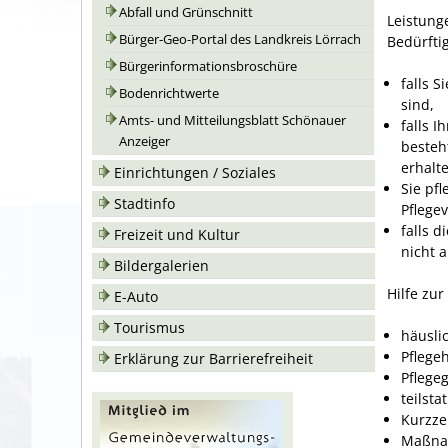
Abfall und Grünschnitt
Leistunge
Bürger-Geo-Portal des Landkreis Lörrach
Bedürftig
Bürgerinformationsbroschüre
falls S
Bodenrichtwerte
sind,
Amts- und Mitteilungsblatt Schönauer
falls I
Anzeiger
besteh
erhalt
Einrichtungen / Soziales
Sie pfl
Stadtinfo
Pflege
falls 
Freizeit und Kultur
nicht 
Bildergalerien
Hilfe zur
E-Auto
Tourismus
häusli
Pflegeh
Erklärung zur Barrierefreiheit
Pflege
teilsta
Kurzze
Maßna