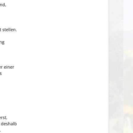
ind,
 stellen.
ung
r einer
s
rst,
h deshalb
.