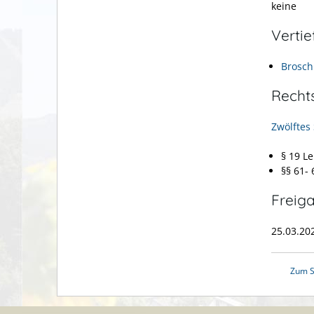
keine
Verti
Brosch
Recht
Zwölftes
§ 19 L
§§ 61- 
Freig
25.03.20
Zum S