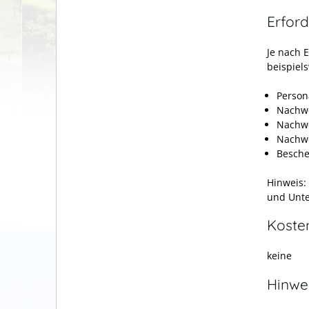
Erford
Je nach 
beispiel
Person
Nachwe
Nachwe
Nachwe
Besche
Hinweis:
und Unte
Koste
keine
Hinwe