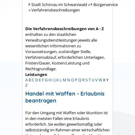
Stadt Schönau im Schwarzwald
»
Bürgerservice
»
Verfahrensbeschreibungen
Die Verfahrensbeschreibungen von A - Z
enthalten zu den staatlichen
Verwaltungsdienstleistungen jeweils alle
wesentlichen Informationen zu
Voraussetzungen, zuständiger Stelle,
Verfahrensablauf, erforderlichen Unterlagen,
Fristen/Dauer, Kosten/Leistung und
Rechtsgrundlage.
Leistungen
A
B
C
D
E
F
G
H
I
J
K
L
M
N
O
P
Q
R
S
T
U
V
W
X
Y
Z
Handel mit Waffen - Erlaubnis
beantragen
Für den Umgang mit Waffen oder Munition ist
in den meisten Fällen eine Erlaubnis
erforderlich. Sie wollen gewerbsmäßig oder
selbstständig im Rahmen einer wirtschaftlichen