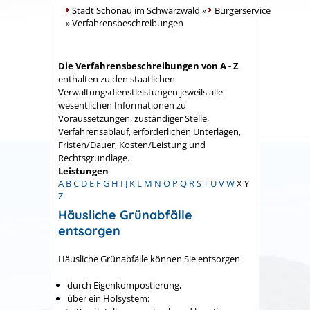
Stadt Schönau im Schwarzwald
»
Bürgerservice
»
Verfahrensbeschreibungen
Die Verfahrensbeschreibungen von A - Z
enthalten zu den staatlichen
Verwaltungsdienstleistungen jeweils alle
wesentlichen Informationen zu
Voraussetzungen, zuständiger Stelle,
Verfahrensablauf, erforderlichen Unterlagen,
Fristen/Dauer, Kosten/Leistung und
Rechtsgrundlage.
Leistungen
A
B
C
D
E
F
G
H
I
J
K
L
M
N
O
P
Q
R
S
T
U
V
W
X
Y
Z
Häusliche Grünabfälle
entsorgen
Häusliche Grünabfälle können Sie entsorgen
durch Eigenkompostierung,
über ein Holsystem
: