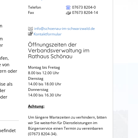
Telefon
07673 8204-0
Fax
07673 8204-14
en
info@schoenau-im-schwarzwald.de
Kontaktformular
em
Öffnungszeiten der
er
Verbandsverwaltung im
Rathaus Schönau
ufen,
e von
Montag bis Freitag
ern oder
8.00 bis 12.00 Uhr
Dienstag
se als
14.00 bis 18.00 Uhr
Donnerstag
der
14.00 bis 16.30 Uhr
oder
Achtung:
Um längere Wartezeiten zu verhindern, bitten
wir Sie weiterhin für Dienstleistungen im
Bürgerservice einen Termin zu vereinbaren
befindet
(07673 8204-34).