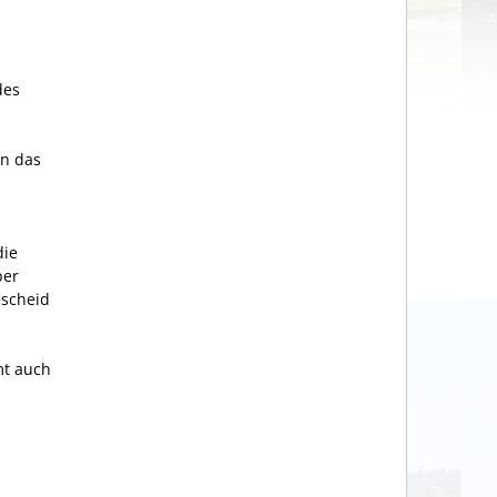
des
en das
die
ber
escheid
mt auch