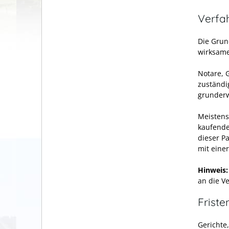
Verfa
Die Grun
wirksame
Notare, 
zuständi
grunderw
Meistens
kaufende
dieser P
mit eine
Hinweis:
an die V
Friste
Gerichte