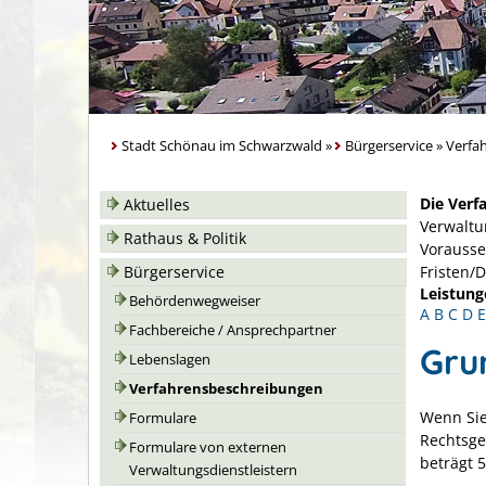
Stadt Schönau im Schwarzwald
»
Bürgerservice
»
Verfa
Die Verf
Aktuelles
Verwaltu
Rathaus & Politik
Vorausse
Bürgerservice
Fristen/
Leistung
Behördenwegweiser
A
B
C
D
E
Fachbereiche / Ansprechpartner
Gru
Lebenslagen
Verfahrensbeschreibungen
Wenn Sie
Formulare
Rechtsge
Formulare von externen
beträgt 5
Verwaltungsdienstleistern