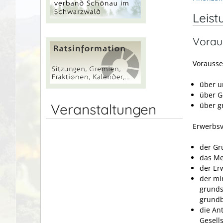
Leist
Vorau
Vorausse
über u
über G
über g
Veranstaltungen
Erwerbsv
der Gr
das Me
der Er
der mi
grunds
grundb
die An
Gesells