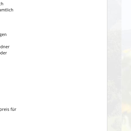
ch
amtlich
igen
ldner
oder
reis für