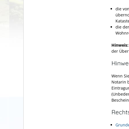
die vo
überno
Katast
die de
Wohnre
Hinweis:
der Über
Hinwe
Wenn Sie
Notarin 
Eintragu
(Unbeden
Beschein
Recht
Grunde