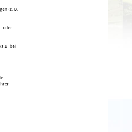
en (z. B.
- oder
z.B. bei
ie
Ihrer