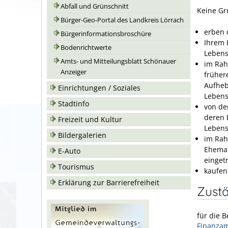
Abfall und Grünschnitt
Keine Gr
Bürger-Geo-Portal des Landkreis Lörrach
erben 
Bürgerinformationsbroschüre
Ihrem 
Bodenrichtwerte
Lebens
Amts- und Mitteilungsblatt Schönauer
im Rah
Anzeiger
früher
Aufheb
Einrichtungen / Soziales
Lebens
Stadtinfo
von de
deren 
Freizeit und Kultur
Lebens
Bildergalerien
im Rah
Eheman
E-Auto
einget
Tourismus
kaufen
Erklärung zur Barrierefreiheit
Zustä
für die 
Finanzam