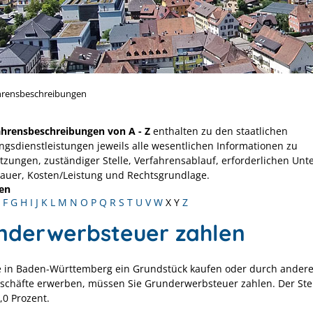
hrensbeschreibungen
ahrensbeschreibungen von A - Z
enthalten zu den staatlichen
ngsdienstleistungen jeweils alle wesentlichen Informationen zu
tzungen, zuständiger Stelle, Verfahrensablauf, erforderlichen Unt
Dauer, Kosten/Leistung und Rechtsgrundlage.
en
F
G
H
I
J
K
L
M
N
O
P
Q
R
S
T
U
V
W
X
Y
Z
nderwerbsteuer zahlen
 in Baden-Württemberg ein Grundstück kaufen oder durch ander
schäfte erwerben, müssen Sie Grunderwerbsteuer zahlen. Der Ste
,0 Prozent.