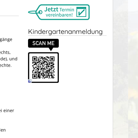
Kindergartenanmeldung
rgänge
chts,
de), und
echte.
i einer
den