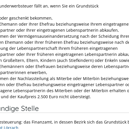
underwerbsteuer fällt an, wenn Sie ein Grundstück
oder geschenkt bekommen,
Ehemann oder Ihrer Ehefrau beziehungsweise Ihrem eingetragen
partner oder Ihrer eingetragenen Lebenspartnerin abkaufen,
men der Vermögensauseinandersetzung nach der Scheidung Ihr
en Ehemann oder Ihrer früheren Ehefrau beziehungsweise nach d
ung der Lebenspartnerschaft Ihrem früheren eingetragenen
partner oder Ihrer früheren eingetragenen Lebenspartnerin abka
n Großeltern, Eltern, Kindern (auch Stiefkindern) oder Enkeln sowi
Ehemännern oder Ehefrauen beziehungsweise deren Lebenspartn
partnerinnen erwerben,
men der Nachlassteilung als Miterbe oder Miterbin beziehungswei
n oder Ehefrau beziehungsweise eingetragener Lebenspartner o
ragene Lebenspartnerin des Miterben oder der Miterbin erhalten 
 und der Kaufpreis 2.500 Euro nicht übersteigt.
ndige Stelle
Besteuerung: das Finanzamt, in dessen Bezirk sich das Grundstück 
t Lörrach