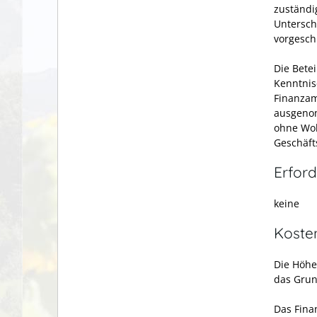
zuständi
Untersch
vorgesch
Die Bete
Kenntnis
Finanzam
ausgenom
ohne Woh
Geschäft
Erford
keine
Koste
Die Höhe
das Grun
Das Fina