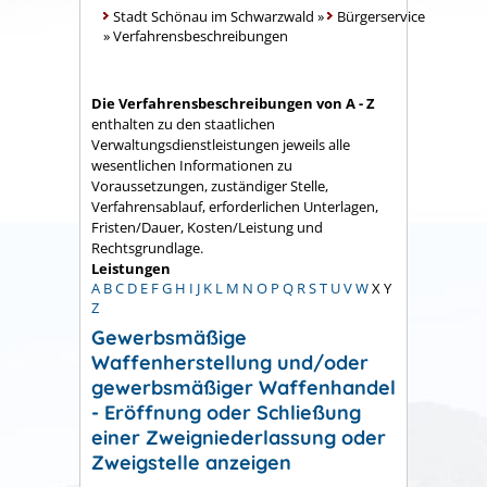
Stadt Schönau im Schwarzwald
»
Bürgerservice
»
Verfahrensbeschreibungen
Die Verfahrensbeschreibungen von A - Z
enthalten zu den staatlichen
Verwaltungsdienstleistungen jeweils alle
wesentlichen Informationen zu
Voraussetzungen, zuständiger Stelle,
Verfahrensablauf, erforderlichen Unterlagen,
Fristen/Dauer, Kosten/Leistung und
Rechtsgrundlage.
Leistungen
A
B
C
D
E
F
G
H
I
J
K
L
M
N
O
P
Q
R
S
T
U
V
W
X
Y
Z
Gewerbsmäßige
Waffenherstellung und/oder
gewerbsmäßiger Waffenhandel
- Eröffnung oder Schließung
einer Zweigniederlassung oder
Zweigstelle anzeigen