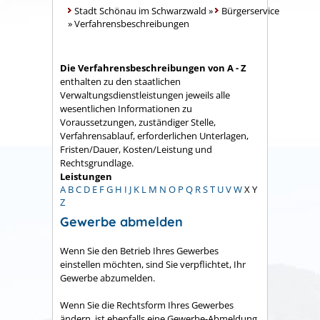
Stadt Schönau im Schwarzwald
»
Bürgerservice
»
Verfahrensbeschreibungen
Die Verfahrensbeschreibungen von A - Z
enthalten zu den staatlichen
Verwaltungsdienstleistungen jeweils alle
wesentlichen Informationen zu
Voraussetzungen, zuständiger Stelle,
Verfahrensablauf, erforderlichen Unterlagen,
Fristen/Dauer, Kosten/Leistung und
Rechtsgrundlage.
Leistungen
A
B
C
D
E
F
G
H
I
J
K
L
M
N
O
P
Q
R
S
T
U
V
W
X
Y
Z
Gewerbe abmelden
Wenn Sie den Betrieb Ihres Gewerbes
einstellen möchten, sind Sie verpflichtet, Ihr
Gewerbe abzumelden.
Wenn Sie die Rechtsform Ihres Gewerbes
ändern, ist ebenfalls eine Gewerbe-Abmeldung