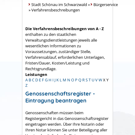
Stadt Schönau im Schwarzwald
»
Bürgerservice
»
Verfahrensbeschreibungen
Die Verfahrensbeschreibungen von A - Z
enthalten zu den staatlichen
Verwaltungsdienstleistungen jeweils alle
wesentlichen Informationen zu
Voraussetzungen, zuständiger Stelle,
Verfahrensablauf, erforderlichen Unterlagen,
Fristen/Dauer, Kosten/Leistung und
Rechtsgrundlage.
Leistungen
A
B
C
D
E
F
G
H
I
J
K
L
M
N
O
P
Q
R
S
T
U
V
W
X
Y
Z
Genossenschaftsregister -
Eintragung beantragen
Genossenschaften müssen beim
Registergericht in das Genossenschaftsregister
eingetragen werden. Über Ihre Notarin oder
Ihren Notar können Sie unter Beteiligung aller