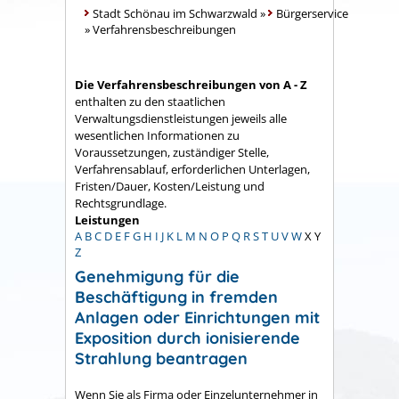
Stadt Schönau im Schwarzwald
»
Bürgerservice
»
Verfahrensbeschreibungen
Die Verfahrensbeschreibungen von A - Z
enthalten zu den staatlichen
Verwaltungsdienstleistungen jeweils alle
wesentlichen Informationen zu
Voraussetzungen, zuständiger Stelle,
Verfahrensablauf, erforderlichen Unterlagen,
Fristen/Dauer, Kosten/Leistung und
Rechtsgrundlage.
Leistungen
A
B
C
D
E
F
G
H
I
J
K
L
M
N
O
P
Q
R
S
T
U
V
W
X
Y
Z
Genehmigung für die
Beschäftigung in fremden
Anlagen oder Einrichtungen mit
Exposition durch ionisierende
Strahlung beantragen
Wenn Sie als Firma oder Einzelunternehmer in