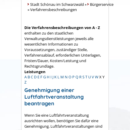
Stadt Schönau im Schwarzwald
»
Bürgerservice
»
Verfahrensbeschreibungen
Die Verfahrensbeschreibungen von A - Z
enthalten zu den staatlichen
Verwaltungsdienstleistungen jeweils alle
wesentlichen Informationen zu
Voraussetzungen, zuständiger Stelle,
Verfahrensablauf, erforderlichen Unterlagen,
Fristen/Dauer, Kosten/Leistung und
Rechtsgrundlage.
Leistungen
A
B
C
D
E
F
G
H
I
J
K
L
M
N
O
P
Q
R
S
T
U
V
W
X
Y
Z
Genehmigung einer
Luftfahrtveranstaltung
beantragen
Wenn Sie eine Luftfahrtveranstaltung
ausrichten wollen, benötigen Sie dafür eine
Genehmigung. Luftfahrtveranstaltungen sind