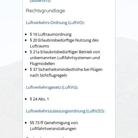
(außerorts)
"
Rechtsgrundlage
Luftverkehrs-Ordnung (LuftVO)
:
§ 16
Luftraumordnung
§ 20 Erlaubnisbedürftige Nutzung des
Luftraums
§ 21a Erlaubnisbedürftiger Betrieb von
unbemannten Luftfahrtsystemen und
Flugmodellen
§ 37 Sicherheitsmindesthöhe bei Flügen
nach Sichtflugregeln
Luftverkehrsgesetz (LuftVG)
:
§ 24 Abs. 1
Luftverkehrszulassungsordnung (LuftVZO):
§§ 73 ff
Genehmigung von
Luftfahrtveranstaltungen