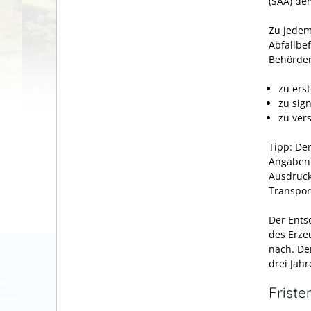
(SAA) de
Zu jedem 
Abfallbe
Behörden
zu erst
zu sig
zu ver
Tipp:
Der
Angaben 
Ausdruck
Transpor
Der Ents
des Erze
nach.
Der
drei Jah
Friste