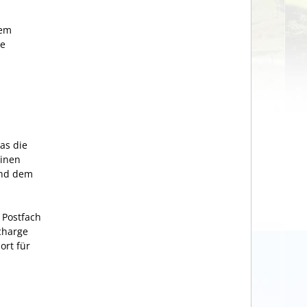
em
ie
as die
einen
und dem
 Postfach
charge
ort für