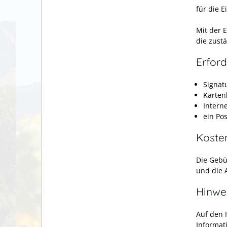
für die 
Mit der 
die zust
Erford
Signatu
Karten
Intern
ein Po
Koste
Die Gebü
und die 
Hinwe
Auf den 
Informat