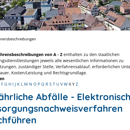
hrensbeschreibungen
ahrensbeschreibungen von A - Z
enthalten zu den staatlichen
ngsdienstleistungen jeweils alle wesentlichen Informationen zu
tzungen, zuständiger Stelle, Verfahrensablauf, erforderlichen Unt
Dauer, Kosten/Leistung und Rechtsgrundlage.
en
F
G
H
I
J
K
L
M
N
O
P
Q
R
S
T
U
V
W
X
Y
Z
hrliche Abfälle - Elektronisc
sorgungsnachweisverfahren
chführen