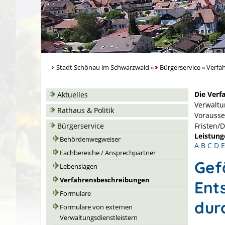
Stadt Schönau im Schwarzwald
»
Bürgerservice
»
Verfa
Die Verf
Aktuelles
Verwaltu
Rathaus & Politik
Vorausse
Bürgerservice
Fristen/
Leistung
Behördenwegweiser
A
B
C
D
E
Fachbereiche / Ansprechpartner
Gefä
Lebenslagen
Verfahrensbeschreibungen
Ent
Formulare
dur
Formulare von externen
Verwaltungsdienstleistern