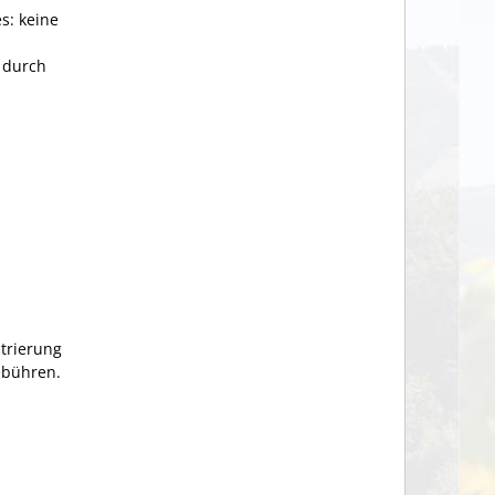
s: keine
 durch
trierung
ebühren.