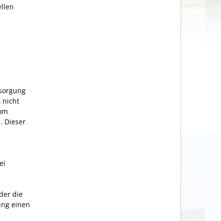
llen
tsorgung
 nicht
vom
n.
Dieser
ei
der die
ung einen