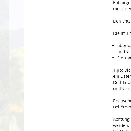
Entsorgu
muss der
Den Ents
Die im E
über d
und ve
Sie kö
Tipp:
Die
ein Date
Dort fin
und vers
Erst wen
Behörden
Achtung:
werden, 