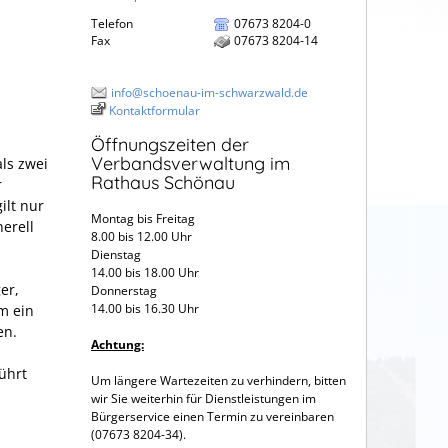
Telefon
07673 8204-0
Fax
07673 8204-14
info@schoenau-im-schwarzwald.de
Kontaktformular
Öffnungszeiten der
Verbandsverwaltung im
ls zwei
Rathaus Schönau
r
ilt nur
Montag bis Freitag
erell
8.00 bis 12.00 Uhr
Dienstag
14.00 bis 18.00 Uhr
er,
Donnerstag
14.00 bis 16.30 Uhr
m ein
en.
Achtung:
führt
Um längere Wartezeiten zu verhindern, bitten
wir Sie weiterhin für Dienstleistungen im
Bürgerservice einen Termin zu vereinbaren
(07673 8204-34).