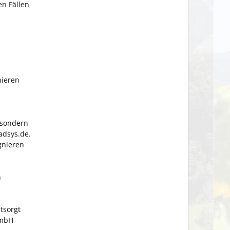
en Fällen
nieren
 sondern
dsys.de
.
gnieren
n
tsorgt
GmbH