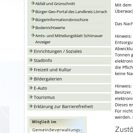
Abfall und Grünschnitt
Mit dem 
Überwach
Bürger-Geo-Portal des Landkreis Lörrach
Bürgerinformationsbroschüre
Das Nach
Bodenrichtwerte
Hinweis:
Amts- und Mitteilungsblatt Schönauer
Entsorgu
Anzeiger
Abwicklu
Einrichtungen / Soziales
Tonnen ge
Stadtinfo
elektron
die Pfli
Freizeit und Kultur
keine Na
Bildergalerien
Hinweis:
E-Auto
Besitzer
Tourismus
elektron
Dieses e
Erklärung zur Barrierefreiheit
Für nicht
werden. F
Zustä