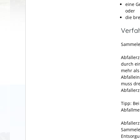
eine G
oder
die br
Verfa
Sammele
Abfaller
durch ei
mehr als
Abfallei
muss dre
Abfaller
Tipp: Be
Abfallme
Abfaller
Sammelen
Entsorgu