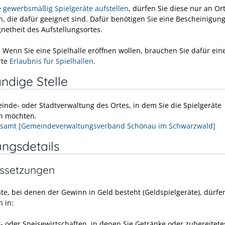
e
gewerbsmäßig Spielgeräte aufstellen
, dürfen Sie diese nur an Or
en, die dafür geeignet sind. Dafür benötigen Sie eine Bescheinigun
gnetheit des Aufstellungsortes.
:
Wenn Sie eine Spielhalle eröffnen wollen, brauchen Sie dafür ein
rte
Erlaubnis für Spielhallen
.
ndige Stelle
inde- oder Stadtverwaltung des Ortes, in dem Sie die Spielgeräte
en möchten.
samt [Gemeindeverwaltungsverband Schönau im Schwarzwald]
ungsdetails
ssetzungen
äte, bei denen der Gewinn in Geld besteht (Geldspielgeräte), dürfe
n in:
- oder Speisewirtschaften, in denen Sie Getränke oder zubereitete