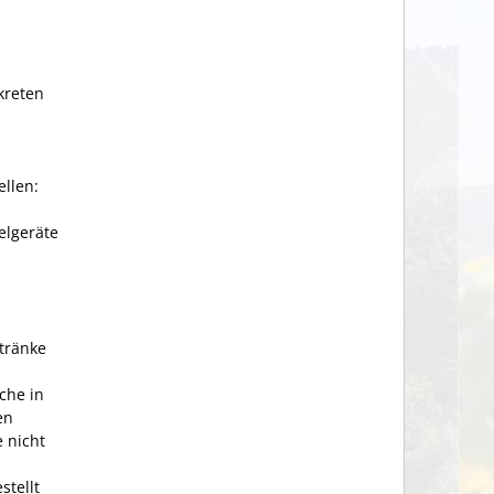
kreten
ellen:
elgeräte
tränke
che in
en
 nicht
stellt