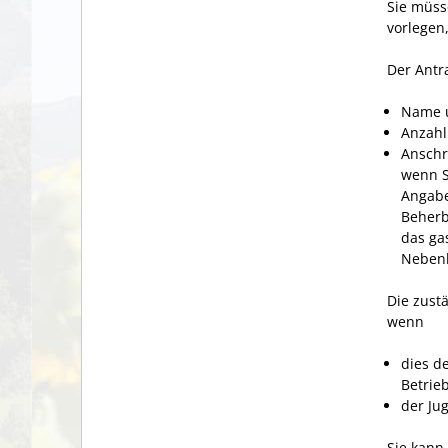
Sie müss
vorlegen
Der Antr
Name u
Anzahl
Anschri
wenn Si
Angabe
Beherb
das ga
Nebenl
Die zust
wenn
dies d
Betrie
der Ju
Sie kann