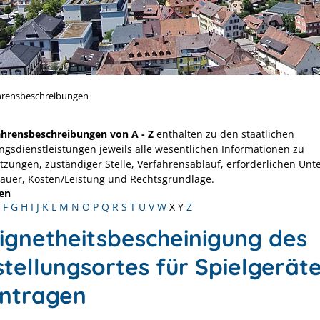
hrensbeschreibungen
ahrensbeschreibungen von A - Z
enthalten zu den staatlichen
ngsdienstleistungen jeweils alle wesentlichen Informationen zu
tzungen, zuständiger Stelle, Verfahrensablauf, erforderlichen Unt
Dauer, Kosten/Leistung und Rechtsgrundlage.
en
F
G
H
I
J
K
L
M
N
O
P
Q
R
S
T
U
V
W
X
Y
Z
ignetheitsbescheinigung des
stellungsortes für Spielgerät
ntragen