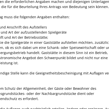
en die erforderlichen Angaben machen und diejenigen Unterlage
, die für die Beurteilung Ihres Antrags von Bedeutung sein können.
ag muss die folgenden Angaben enthalten:
nd Anschrift des Aufstellers
 und Art der aufzustellenden Spielgeräte
ft und Art der Betriebsstätte;
e die Spielgeräte in einer Gaststätte aufstellen möchten, zusätzlic
n, ob es sich dabei um eine Schank- oder Speisewirtschaft oder 
ergungsbetrieb handelt. Gaststätte in diesem Sinn ist ein Betrieb,
stronomische Angebot den Schwerpunkt bildet und nicht nur eine
eistung ist.
ändige Stelle kann die Geeignetheitsbescheinigung mit Auflagen v
em Schutz der Allgemeinheit, der Gäste oder Bewohner des
bsgrundstückes- oder der Nachbargrundstücke dient oder
gendschutz es erfordert.
 die Auflagen auch nachträglich erteilen, ändern oder ergänzen. A