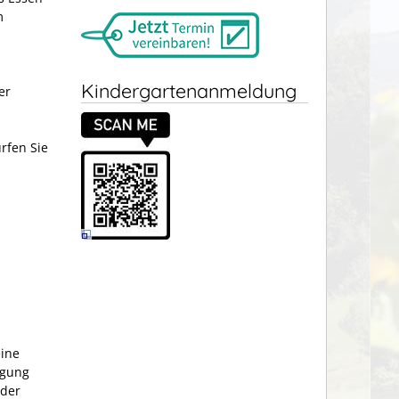
m
Kindergartenanmeldung
er
rfen Sie
eine
ägung
oder