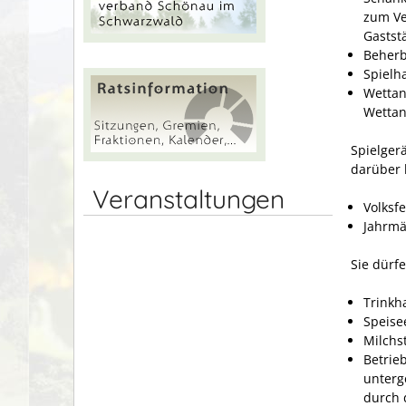
zum Ve
Gastst
Beherb
Spielh
Wettan
Wettan
Spielger
darüber 
Veranstaltungen
Volksf
Jahrmä
Sie dürfe
Trinkha
Speise
Milchs
Betrie
unterg
durch 