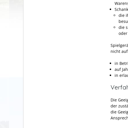
Warens
Schank
die 
besu
die 
oder
Spielger
nicht auf
in Bet
auf Ja
in erl
Verfa
Die Geei
der zust
die Geei
Ansprech