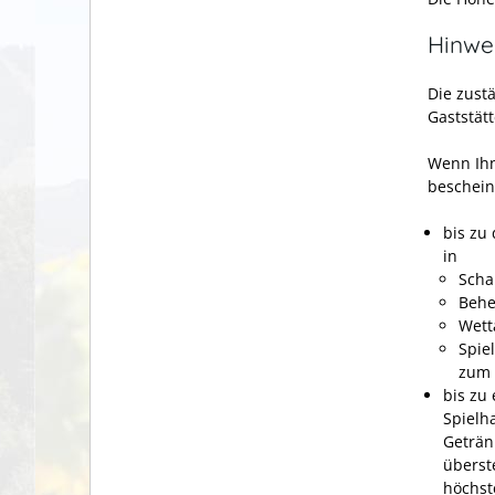
Hinwe
Die zustä
Gaststät
Wenn Ihn
beschein
bis zu
in
Scha
Behe
Wett
Spie
zum 
bis zu
Spielh
Geträn
überst
höchst