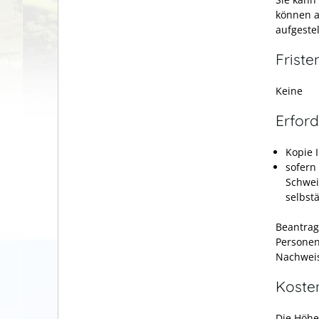
können a
aufgeste
Friste
Keine
Erford
Kopie 
sofern
Schwei
selbst
Beantrag
Personen
Nachweis
Koste
Die Höhe