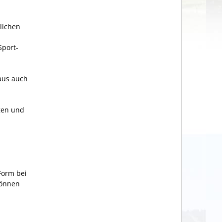
lichen
Sport-
naus auch
ngen und
Form bei
können