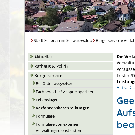
Stadt Schönau im Schwarzwald
»
Bürgerservice
»
Verfa
Die Verf
Aktuelles
Verwaltu
Rathaus & Politik
Vorausse
Bürgerservice
Fristen/
Leistung
Behördenwegweiser
A
B
C
D
E
Fachbereiche / Ansprechpartner
Gee
Lebenslagen
Verfahrensbeschreibungen
Auf
Formulare
bea
Formulare von externen
Verwaltungsdienstleistern