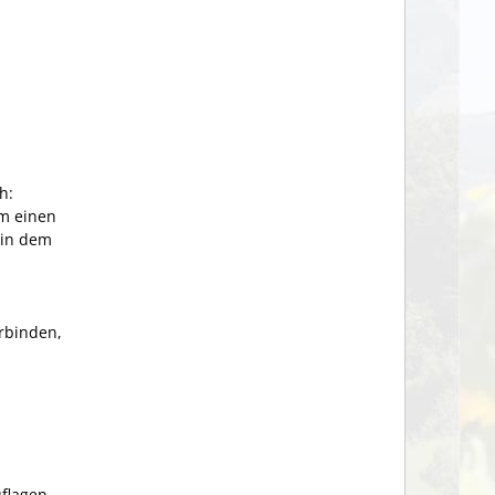
n
h:
um einen
 in dem
erbinden,
uflagen