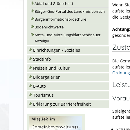
Abfall und Grünschnitt
Wenn Si
aufstell
Bürger-Geo-Portal des Landkreis Lörrach
die Geei
Bürgerinformationsbroschüre
Bodenrichtwerte
Achtung
gesonde
Amts- und Mitteilungsblatt Schönauer
Anzeiger
Zustä
Einrichtungen / Soziales
Stadtinfo
Die Geme
aufstell
Freizeit und Kultur
Ordnung
Bildergalerien
Leist
E-Auto
Tourismus
Vorau
Erklärung zur Barrierefreiheit
Spielger
aufstelle
Schank