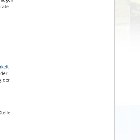
räte
keit
 der
g der
telle.