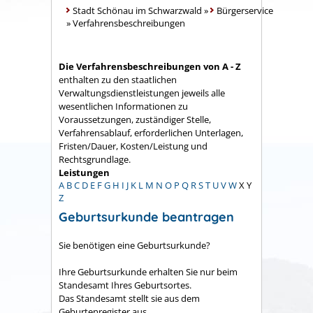
Stadt Schönau im Schwarzwald
»
Bürgerservice
»
Verfahrensbeschreibungen
Die Verfahrensbeschreibungen von A - Z
enthalten zu den staatlichen
Verwaltungsdienstleistungen jeweils alle
wesentlichen Informationen zu
Voraussetzungen, zuständiger Stelle,
Verfahrensablauf, erforderlichen Unterlagen,
Fristen/Dauer, Kosten/Leistung und
Rechtsgrundlage.
Leistungen
A
B
C
D
E
F
G
H
I
J
K
L
M
N
O
P
Q
R
S
T
U
V
W
X
Y
Z
Geburtsurkunde beantragen
Sie benötigen eine Geburtsurkunde?
Ihre Geburtsurkunde erhalten Sie nur beim
Standesamt Ihres Geburtsortes.
Das Standesamt stellt sie aus dem
Geburtenregister aus.