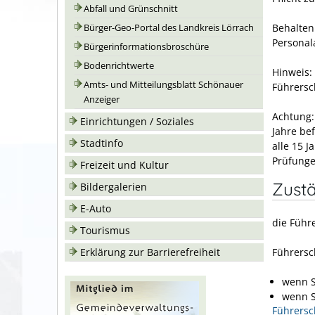
Abfall und Grünschnitt
Behalten
Bürger-Geo-Portal des Landkreis Lörrach
Personal
Bürgerinformationsbroschüre
Bodenrichtwerte
Hinweis:
Amts- und Mitteilungsblatt Schönauer
Führersc
Anzeiger
Achtung:
Einrichtungen / Soziales
Jahre be
Stadtinfo
alle 15 
Prüfunge
Freizeit und Kultur
Zustä
Bildergalerien
E-Auto
die Führ
Tourismus
Erklärung zur Barrierefreiheit
Führersch
wenn S
wenn S
Führersc