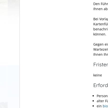
Den Führ
Ihnen ab
Bei Vorl
Kartenfü
benachric
können.
Gegen ei
Wartezei
Ihnen Ih
Friste
keine
Erford
Person
alter 
ein
bio