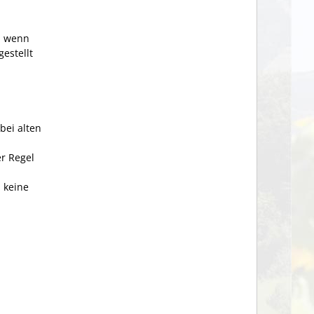
), wenn
estellt
bei alten
r Regel
: keine