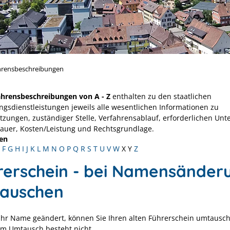
hrensbeschreibungen
ahrensbeschreibungen von A - Z
enthalten zu den staatlichen
ngsdienstleistungen jeweils alle wesentlichen Informationen zu
tzungen, zuständiger Stelle, Verfahrensablauf, erforderlichen Unt
Dauer, Kosten/Leistung und Rechtsgrundlage.
en
F
G
H
I
J
K
L
M
N
O
P
Q
R
S
T
U
V
W
X
Y
Z
rerschein - bei Namensänder
auschen
 Ihr Name geändert, können Sie Ihren alten Führerschein umtausch
zum Umtausch besteht nicht.