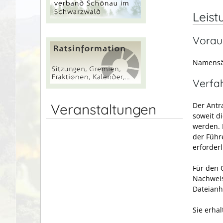
Leist
Vorau
Namensä
Verfa
Der Antr
Veranstaltungen
soweit d
werden. 
der Führe
erforder
Für den O
Nachweis
Dateianh
Sie erha