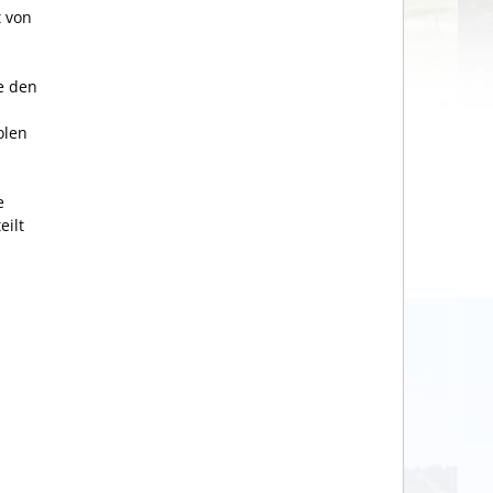
t von
le den
olen
e
eilt