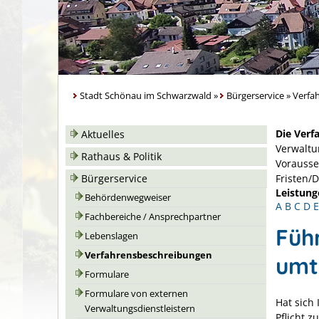
Stadt Schönau im Schwarzwald
»
Bürgerservice
»
Verfa
Die Verf
Aktuelles
Verwaltu
Rathaus & Politik
Vorausse
Bürgerservice
Fristen/
Leistung
Behördenwegweiser
A
B
C
D
E
Fachbereiche / Ansprechpartner
Füh
Lebenslagen
Verfahrensbeschreibungen
umt
Formulare
Formulare von externen
Hat sich
Verwaltungsdienstleistern
Pflicht 