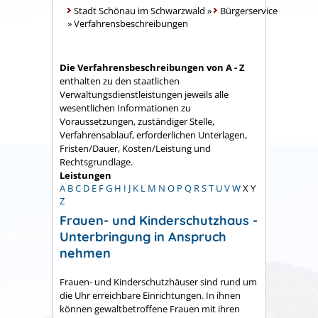
Stadt Schönau im Schwarzwald
»
Bürgerservice
»
Verfahrensbeschreibungen
Die Verfahrensbeschreibungen von A - Z
enthalten zu den staatlichen
Verwaltungsdienstleistungen jeweils alle
wesentlichen Informationen zu
Voraussetzungen, zuständiger Stelle,
Verfahrensablauf, erforderlichen Unterlagen,
Fristen/Dauer, Kosten/Leistung und
Rechtsgrundlage.
Leistungen
A
B
C
D
E
F
G
H
I
J
K
L
M
N
O
P
Q
R
S
T
U
V
W
X
Y
Z
Frauen- und Kinderschutzhaus -
Unterbringung in Anspruch
nehmen
Frauen- und Kinderschutzhäuser sind rund um
die Uhr erreichbare Einrichtungen. In ihnen
können gewaltbetroffene Frauen mit ihren