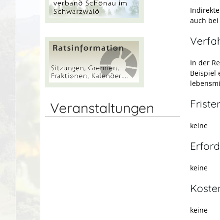
Indirekt
auch bei
Verfa
In der R
Beispiel 
lebensmi
Friste
Veranstaltungen
keine
Erford
keine
Koste
keine