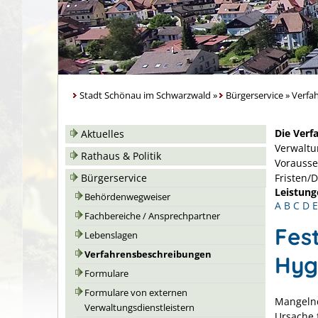
Stadt Schönau im Schwarzwald
»
Bürgerservice
»
Verfa
Die Verf
Aktuelles
Verwaltu
Rathaus & Politik
Vorausse
Bürgerservice
Fristen/
Leistung
Behördenwegweiser
A
B
C
D
E
Fachbereiche / Ansprechpartner
Fest
Lebenslagen
Verfahrensbeschreibungen
Hyg
Formulare
Formulare von externen
Mangelnd
Verwaltungsdienstleistern
Ursache 