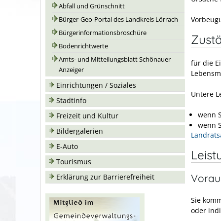
Abfall und Grünschnitt
Vorbeugu
Bürger-Geo-Portal des Landkreis Lörrach
Bürgerinformationsbroschüre
Zustä
Bodenrichtwerte
Amts- und Mitteilungsblatt Schönauer
für die E
Anzeiger
Lebensm
Einrichtungen / Soziales
Untere L
Stadtinfo
wenn S
Freizeit und Kultur
wenn S
Bildergalerien
Landrats
E-Auto
Leist
Tourismus
Vorau
Erklärung zur Barrierefreiheit
Sie komm
oder indi