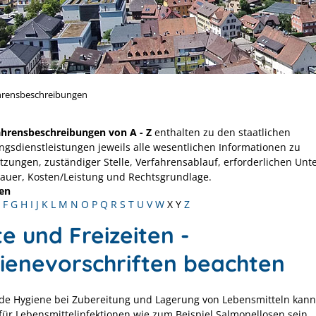
hrensbeschreibungen
ahrensbeschreibungen von A - Z
enthalten zu den staatlichen
ngsdienstleistungen jeweils alle wesentlichen Informationen zu
tzungen, zuständiger Stelle, Verfahrensablauf, erforderlichen Unt
Dauer, Kosten/Leistung und Rechtsgrundlage.
en
F
G
H
I
J
K
L
M
N
O
P
Q
R
S
T
U
V
W
X
Y
Z
e und Freizeiten -
ienevorschriften beachten
e Hygiene bei Zubereitung und Lagerung von Lebensmitteln kann
für Lebensmittelinfektionen
wie zum Beispiel Salmonellosen
sein.