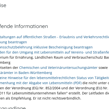
ise
efende Informationen
taltungen auf öffentlichen Straßen - Erlaubnis und Verkehrsrechtl
nung beantragen
ionsschutzbelehrung inklusive Bescheinigung beantragen
aden für den Umgang mit Lebensmitteln auf Vereins- und Straßenf
erium für Ernährung, Ländlichen Raum und Verbraucherschutz Ba
emberg
etseiten der
Chemischen und Veterinäruntersuchungsämter
sowie 
närämter in Baden-Württemberg
eine Hinweise für den lebensmittelrechtlichen Status von Tätigkei
enhang mit der Abgabe von Lebensmitteln (PDF)
die nicht unter 
en der Verordnung (EG) Nr. 852/2004 und der Verordnung (EU) Nr.
011 für Lebensmittelunternehmen fallen" erstellt. Der Leitfaden d
en als Empfehlung. Er ist nicht rechtsverbindlich.
sgrundlage