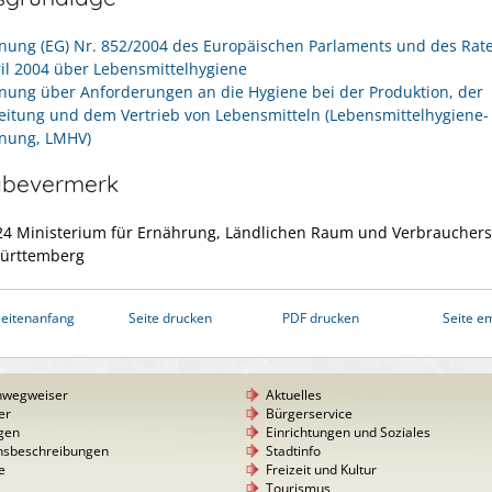
nung (EG) Nr. 852/2004 des Europäischen Parlaments und des Rat
ril 2004 über Lebensmittelhygiene
nung über Anforderungen an die Hygiene bei der Produktion, der
eitung und dem Vertrieb von Lebensmitteln (Lebensmittelhygiene-
nung, LMHV)
abevermerk
24 Ministerium für Ernährung, Ländlichen Raum und Verbraucher
ürttemberg
eitenanfang
Seite drucken
PDF drucken
Seite e
nwegweiser
Aktuelles
er
Bürgerservice
gen
Einrichtungen und Soziales
nsbeschreibungen
Stadtinfo
e
Freizeit und Kultur
Tourismus