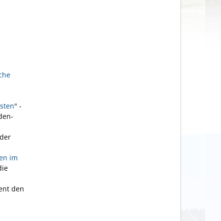
iche
esten
" -
den-
der
ten im
die
ient den