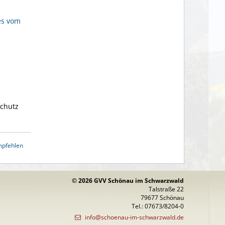
es vom
schutz
mpfehlen
© 2026 GVV Schönau im Schwarzwald
Talstraße 22
79677 Schönau
Tel.: 07673/8204-0
info@schoenau-im-schwarzwald.de