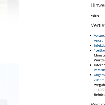
Hinwe
keine
Verti
Verans
Anord
Infekt
"
Leitf
Minist
Württ
Intern
Veteri
Allgem
Zusamm
Vorgab
1169/2
Behörd
Recht