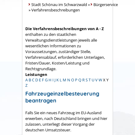
Stadt Schönau im Schwarzwald
»
Bürgerservice
»
Verfahrensbeschreibungen
Die Verfahrensbeschreibungen von A - Z
enthalten zu den staatlichen
Verwaltungsdienstleistungen jeweils alle
wesentlichen Informationen zu
Voraussetzungen, zuständiger Stelle,
Verfahrensablauf, erforderlichen Unterlagen,
Fristen/Dauer, Kosten/Leistung und
Rechtsgrundlage.
Leistungen
A
B
C
D
E
F
G
H
I
J
K
L
M
N
O
P
Q
R
S
T
U
V
W
X
Y
Z
Fahrzeugeinzelbesteuerung
beantragen
Falls Sie ein neues Fahrzeug im EU-Ausland
erwerben, nach Deutschland bringen und hier
zulassen, unterliegt dieser Vorgang der
deutschen Umsatzsteuer.