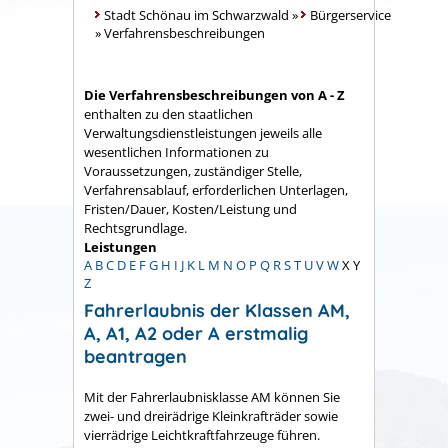
Stadt Schönau im Schwarzwald
»
Bürgerservice
»
Verfahrensbeschreibungen
Die Verfahrensbeschreibungen von A - Z
enthalten zu den staatlichen
Verwaltungsdienstleistungen jeweils alle
wesentlichen Informationen zu
Voraussetzungen, zuständiger Stelle,
Verfahrensablauf, erforderlichen Unterlagen,
Fristen/Dauer, Kosten/Leistung und
Rechtsgrundlage.
Leistungen
A
B
C
D
E
F
G
H
I
J
K
L
M
N
O
P
Q
R
S
T
U
V
W
X
Y
Z
Fahrerlaubnis der Klassen AM,
A, A1, A2 oder A erstmalig
beantragen
Mit der Fahrerlaubnisklasse AM können Sie
zwei- und dreirädrige Kleinkrafträder sowie
vierrädrige Leichtkraftfahrzeuge führen.