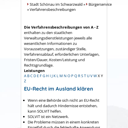
Stadt Schönau im Schwarzwald
»
Bürgerservice
»
Verfahrensbeschreibungen
Die Verfahrensbeschreibungen von A - Z
enthalten zu den staatlichen
Verwaltungsdienstleistungen jeweils alle
wesentlichen Informationen zu
Voraussetzungen, zuständiger Stelle,
Verfahrensablauf, erforderlichen Unterlagen,
Fristen/Dauer, Kosten/Leistung und
Rechtsgrundlage.
Leistungen
A
B
C
D
E
F
G
H
I
J
K
L
M
N
O
P
Q
R
S
T
U
V
W
X
Y
Z
EU-Recht im Ausland klären
Wenn eine Behörde sich nicht an EU-Recht
hält und dadurch Hindernisse entstehen,
kann SOLVIT helfen.
SOLVIT ist ein Netzwerk.
Die Probleme müssen in einem konkreten
Einzelfall durch die fehlerhafte Anwendung