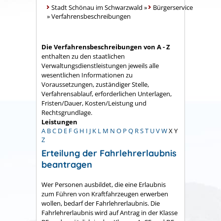
Stadt Schönau im Schwarzwald
»
Bürgerservice
»
Verfahrensbeschreibungen
Die Verfahrensbeschreibungen von A - Z
enthalten zu den staatlichen
Verwaltungsdienstleistungen jeweils alle
wesentlichen Informationen zu
Voraussetzungen, zuständiger Stelle,
Verfahrensablauf, erforderlichen Unterlagen,
Fristen/Dauer, Kosten/Leistung und
Rechtsgrundlage.
Leistungen
A
B
C
D
E
F
G
H
I
J
K
L
M
N
O
P
Q
R
S
T
U
V
W
X
Y
Z
Erteilung der Fahrlehrerlaubnis
beantragen
Wer Personen ausbildet, die eine Erlaubnis
zum Führen von Kraftfahrzeugen erwerben
wollen, bedarf der Fahrlehrerlaubnis. Die
Fahrlehrerlaubnis wird auf Antrag in der Klasse