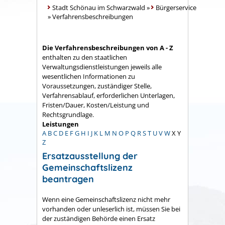
Stadt Schönau im Schwarzwald
»
Bürgerservice
»
Verfahrensbeschreibungen
Die Verfahrensbeschreibungen von A - Z
enthalten zu den staatlichen
Verwaltungsdienstleistungen jeweils alle
wesentlichen Informationen zu
Voraussetzungen, zuständiger Stelle,
Verfahrensablauf, erforderlichen Unterlagen,
Fristen/Dauer, Kosten/Leistung und
Rechtsgrundlage.
Leistungen
A
B
C
D
E
F
G
H
I
J
K
L
M
N
O
P
Q
R
S
T
U
V
W
X
Y
Z
Ersatzausstellung der
Gemeinschaftslizenz
beantragen
Wenn eine Gemeinschaftslizenz nicht mehr
vorhanden oder unleserlich ist, müssen Sie bei
der zuständigen Behörde einen Ersatz