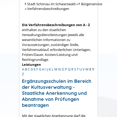
Stadt Schönau im Schwarzwald
»
Bürgerservice
»
Verfahrensbeschreibungen
Die Verfahrensbeschreibungen von A - Z
enthalten zu den staatlichen
Verwaltungsdienstleistungen jeweils alle
wesentlichen Informationen zu
Voraussetzungen, zuständiger Stelle,
Verfahrensablauf, erforderlichen Unterlagen,
Fristen/Dauer, Kosten/Leistung und
Rechtsgrundlage.
Leistungen
A
B
C
D
E
F
G
H
I
J
K
L
M
N
O
P
Q
R
S
T
U
V
W
X
Y
Z
Ergänzungsschulen im Bereich
der Kultusverwaltung -
Staatliche Anerkennung und
Abnahme von Prüfungen
beantragen
Mit der staatlichen Anerkennung darf die