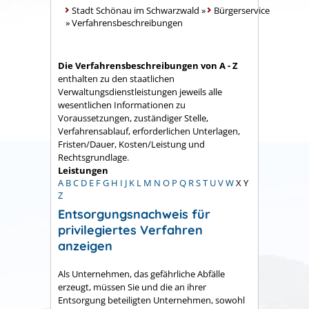
Stadt Schönau im Schwarzwald
»
Bürgerservice
»
Verfahrensbeschreibungen
Die Verfahrensbeschreibungen von A - Z
enthalten zu den staatlichen
Verwaltungsdienstleistungen jeweils alle
wesentlichen Informationen zu
Voraussetzungen, zuständiger Stelle,
Verfahrensablauf, erforderlichen Unterlagen,
Fristen/Dauer, Kosten/Leistung und
Rechtsgrundlage.
Leistungen
A
B
C
D
E
F
G
H
I
J
K
L
M
N
O
P
Q
R
S
T
U
V
W
X
Y
Z
Entsorgungsnachweis für
privilegiertes Verfahren
anzeigen
Als Unternehmen, das gefährliche Abfälle
erzeugt, müssen Sie und die an ihrer
Entsorgung beteiligten Unternehmen, sowohl