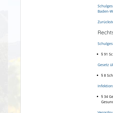
Schulges
Baden-W
Zurückst
Recht
Schulges
§ 91
Sc
Gesetz ü
§ 8
Sch
Infektion
§ 34
Ge
Gesun
Verordnu