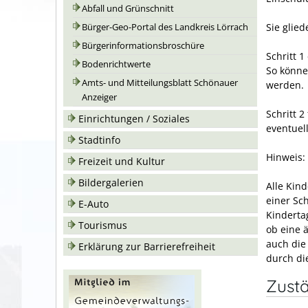
Abfall und Grünschnitt
Sie glied
Bürger-Geo-Portal des Landkreis Lörrach
Bürgerinformationsbroschüre
Schritt 1
Bodenrichtwerte
So könne
Amts- und Mitteilungsblatt Schönauer
werden.
Anzeiger
Schritt 2
Einrichtungen / Soziales
eventuel
Stadtinfo
Hinweis:
Freizeit und Kultur
Bildergalerien
Alle Kin
einer Sc
E-Auto
Kinderta
Tourismus
ob eine ä
auch die
Erklärung zur Barrierefreiheit
durch di
Zustä