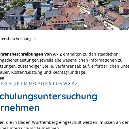
hrensbeschreibungen
ahrensbeschreibungen von A - Z
enthalten zu den staatlichen
ngsdienstleistungen jeweils alle wesentlichen Informationen zu
tzungen, zuständiger Stelle, Verfahrensablauf, erforderlichen Unt
Dauer, Kosten/Leistung und Rechtsgrundlage.
en
F
G
H
I
J
K
L
M
N
O
P
Q
R
S
T
U
V
W
X
Y
Z
schulungsuntersuchung
rnehmen
der, die in Baden-Württemberg eingeschult werden, müssen an der
ungsuntersuchung teilnehmen.