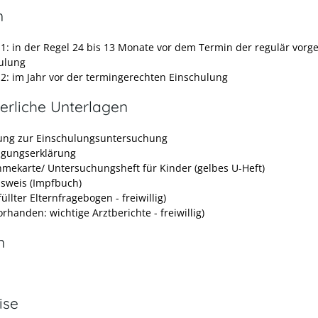
n
t 1: in der Regel 24 bis 13 Monate vor dem Termin der regulär vor
ulung
t 2: im Jahr vor der termingerechten Einschulung
erliche Unterlagen
ung zur Einschulungsuntersuchung
ligungserklärung
hmekarte/ Untersuchungsheft für Kinder (gelbes U-Heft)
sweis (Impfbuch)
üllter Elternfragebogen - freiwillig)
vorhanden: wichtige Arztberichte - freiwillig)
n
ise