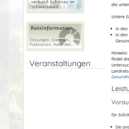
die unte
Untere G
in den
in den
Gesun
Hinweis:
findet d
Veranstaltungen
Untersuc
Landrats
Gesundhe
Leist
Vorau
für Schr
Sie un