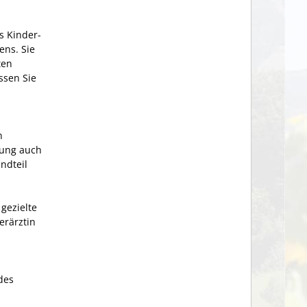
s Kinder-
tens.
Sie
ten
ssen Sie
n
igung auch
ndteil
gezielte
erärztin
des