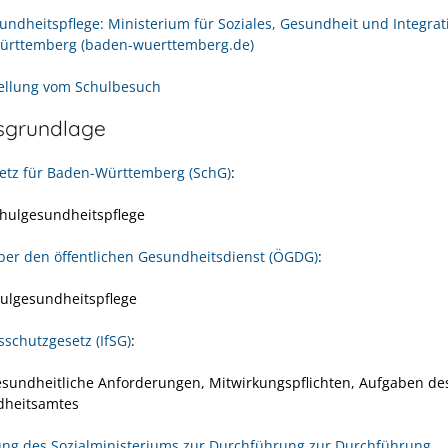
undheitspflege: Ministerium für Soziales, Gesundheit und Integrat
ürttemberg (baden-wuerttemberg.de)
ellung vom Schulbesuch
sgrundlage
etz für Baden-Württemberg (SchG)
:
hulgesundheitspflege
ber den öffentlichen Gesundheitsdienst (ÖGDG)
:
ulgesundheitspflege
sschutzgesetz (IfSG)
:
sundheitliche Anforderungen, Mitwirkungspflichten, Aufgaben de
dheitsamtes
ng des Sozialministeriums zur Durchführung
zur Durchführung