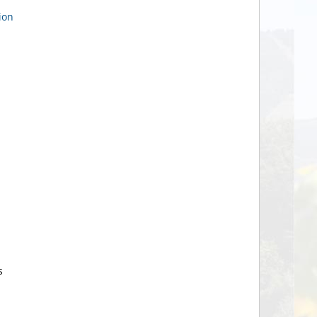
ion
s