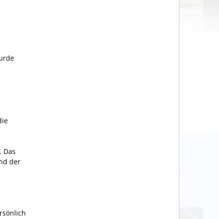
wurde
die
. Das
und der
rsönlich