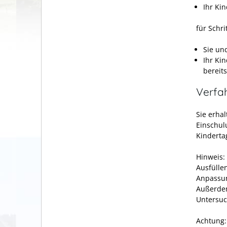
Ihr Kin
für Schr
Sie un
Ihr Ki
bereit
Verfa
Sie erha
Einschul
Kinderta
Hinweis:
Ausfülle
Anpassun
Außerdem
Untersuc
Achtung: