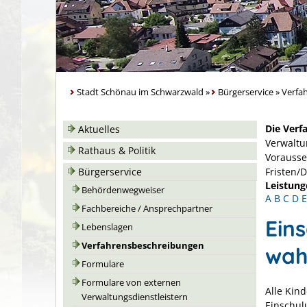
Stadt Schönau im Schwarzwald
»
Bürgerservice
»
Verfa
Die Verf
Aktuelles
Verwaltu
Rathaus & Politik
Vorausse
Bürgerservice
Fristen/
Leistung
Behördenwegweiser
A
B
C
D
E
Fachbereiche / Ansprechpartner
Ein
Lebenslagen
Verfahrensbeschreibungen
wah
Formulare
Formulare von externen
Alle Kin
Verwaltungsdienstleistern
Einschul