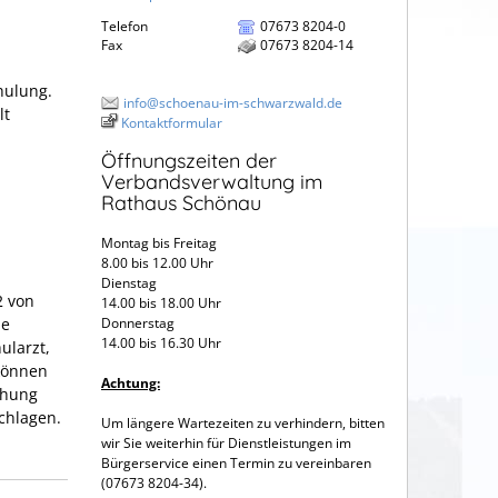
Telefon
07673 8204-0
Fax
07673 8204-14
chulung.
info@schoenau-im-schwarzwald.de
lt
Kontaktformular
Öffnungszeiten der
Verbandsverwaltung im
Rathaus Schönau
Montag bis Freitag
8.00 bis 12.00 Uhr
Dienstag
2 von
14.00 bis 18.00 Uhr
ne
Donnerstag
14.00 bis 16.30 Uhr
ularzt,
können
Achtung:
chung
chlagen.
Um längere Wartezeiten zu verhindern, bitten
wir Sie weiterhin für Dienstleistungen im
Bürgerservice einen Termin zu vereinbaren
(07673 8204-34).