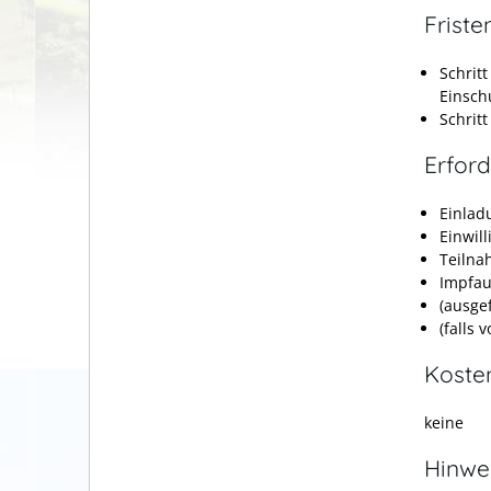
Friste
Schrit
Einsch
Schrit
Erford
Einlad
Einwil
Teilna
Impfau
(ausgef
(falls 
Koste
keine
Hinwe