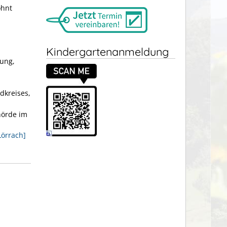
ohnt
Kindergartenanmeldung
tung,
dkreises,
hörde im
Lörrach]