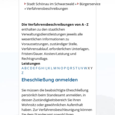
Stadt Schönau im Schwarzwald
»
Bürgerservice
»
Verfahrensbeschreibungen
Die Verfahrensbeschreibungen von A - Z
enthalten zu den staatlichen
Verwaltungsdienstleistungen jeweils alle
wesentlichen Informationen zu
Voraussetzungen, zuständiger Stelle,
Verfahrensablauf, erforderlichen Unterlagen,
Fristen/Dauer, Kosten/Leistung und
Rechtsgrundlage.
Leistungen
A
B
C
D
E
F
G
H
I
J
K
L
M
N
O
P
Q
R
S
T
U
V
W
X
Y
Z
Eheschließung anmelden
Sie müssen die beabsichtigte Eheschließung
persönlich beim Standesamt anmelden, in
dessen Zuständigkeitsbereich Sie Ihren
Wohnsitz oder gewöhnlichen Aufenthalt
haben.
Zur Verfahrensbeschleunigung können
Sie dem Standesamt sowohl Ihren