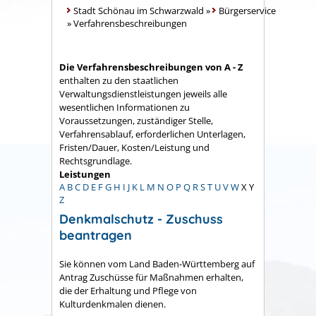
Stadt Schönau im Schwarzwald
»
Bürgerservice
»
Verfahrensbeschreibungen
Die Verfahrensbeschreibungen von A - Z
enthalten zu den staatlichen
Verwaltungsdienstleistungen jeweils alle
wesentlichen Informationen zu
Voraussetzungen, zuständiger Stelle,
Verfahrensablauf, erforderlichen Unterlagen,
Fristen/Dauer, Kosten/Leistung und
Rechtsgrundlage.
Leistungen
A
B
C
D
E
F
G
H
I
J
K
L
M
N
O
P
Q
R
S
T
U
V
W
X
Y
Z
Denkmalschutz - Zuschuss
beantragen
Sie können vom Land Baden-Württemberg auf
Antrag Zuschüsse für Maßnahmen erhalten,
die der Erhaltung und Pflege von
Kulturdenkmalen dienen.