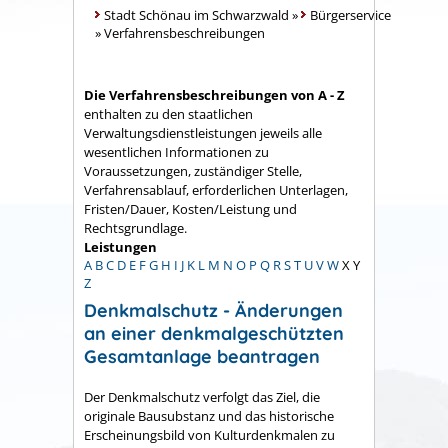
Stadt Schönau im Schwarzwald
»
Bürgerservice
»
Verfahrensbeschreibungen
Die Verfahrensbeschreibungen von A - Z
enthalten zu den staatlichen
Verwaltungsdienstleistungen jeweils alle
wesentlichen Informationen zu
Voraussetzungen, zuständiger Stelle,
Verfahrensablauf, erforderlichen Unterlagen,
Fristen/Dauer, Kosten/Leistung und
Rechtsgrundlage.
Leistungen
A
B
C
D
E
F
G
H
I
J
K
L
M
N
O
P
Q
R
S
T
U
V
W
X
Y
Z
Denkmalschutz - Änderungen
an einer denkmalgeschützten
Gesamtanlage beantragen
Der Denkmalschutz verfolgt das Ziel, die
originale Bausubstanz und das historische
Erscheinungsbild von Kulturdenkmalen zu